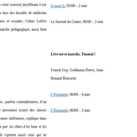
s reste souvent insuffisant à ses
Lyonne.fr
, 05/09 – 2 min
n tiers des facultés de médecine
ines et sociales. Céline Lefève
Le Journal du Centre, 06/09 – 2 min
émarche pédagogique, aussi bien
Lève-toi et marche, Toumaï !
Franck Guy, Guillaume Daver, Jean-
Renaud Boisserie
L’Humanité
, 06/09 – 4 min
s, parfois contradictoires, d’un
e personnes issues des classes
L’Humanité
, 06/09 – 3 min
ennes inférieures, explique dans
 par les élites d’en haut et les
s rejettent aussi ceux qui ne