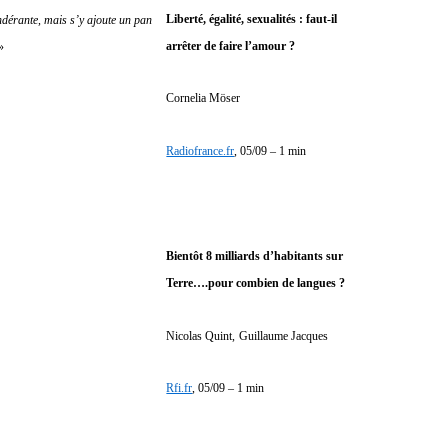
Liberté, égalité, sexualités : faut-il
ndérante, mais s’y ajoute un pan
arrêter de faire l’amour ?
»
Cornelia Möser
Radiofrance.fr
, 05/09 – 1 min
Bientôt 8 milliards d’habitants sur
Terre….pour combien de langues ?
Nicolas Quint,
Guillaume Jacques
Rfi.fr
, 05/09 – 1 min