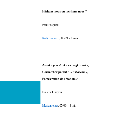
Héritons-nous ou méritons-nous ?
Paul Pasquali
Radiofrance.fr
, 06/09 – 1 min
Avant «
perestroïka
» et «
glasnost
»,
Gorbatchev parlait d’«
uskorenie
»,
l’accélération de l’économie
Isabelle Ohayon
Marianne.net
, 05/09 – 4 min