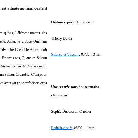
p est adapté au financement
Doit-on réparer la nature ?
les qubits, l’élément moteur des
Thierry Dutoit
rielle. Ainsi, le groupe Quantum
iversité Grenoble-Alpes, doit
Science-et-Vie.com
, 05/09 – 3 min
ée. En trois ans, Quantum Silicon
èle évolue car les financements
um Silicon Grenoble.
C’est pour
es start-up pour valoriser leurs
Une rentrée sous haute tension
climatique
Sophie Dubuisson-Quellier
Radiofrance.fr
, 06/09 – 1 min