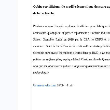
Qubits sur silicium : le modèle économique des start-u
de la recherche
Plusieurs acteurs français explorent le silicium pour fabriquer 
ordinateurs quantiques, et passer rapidement à l’échelle indust
Silicon Grenoble, fondé en 2019 par le CEA, le CNRS et l’un
annoncer d’ici à la fin de l’année la création d’une start-up dédi
Grenoble aura investi 30 millions d’euros dans sa R&D. «
Le mod
publics ne suffisent plus
, explique Maud Vinet, membre de Quant
cela que les laboratoires publics s’appuient quasiment tous sur d
recherches.
»
Usinenouvelle.com
, 05/09 – 4 min