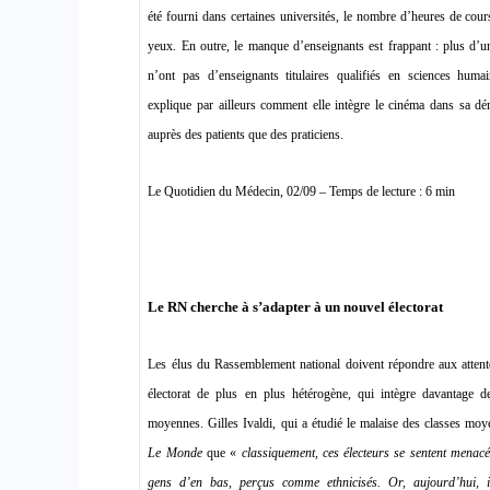
été fourni dans certaines universités, le nombre d’heures de cour
yeux. En outre, le manque d’enseignants est frappant : plus d’u
n’ont pas d’enseignants titulaires qualifiés en sciences huma
explique par ailleurs comment elle intègre le cinéma dans sa d
auprès des patients que des praticiens.
Le Quotidien du Médecin, 02/09 – Temps de lecture : 6 min
Le RN cherche à s’adapter à un nouvel électorat
Les élus du Rassemblement national doivent répondre aux attente
électorat de plus en plus hétérogène, qui intègre davantage d
moyennes. Gilles Ivaldi, qui a étudié le malaise des classes moy
Le Monde
que «
classiquement, ces électeurs se sentent menacés
gens d’en bas, perçus comme ethnicisés. Or, aujourd’hui, il