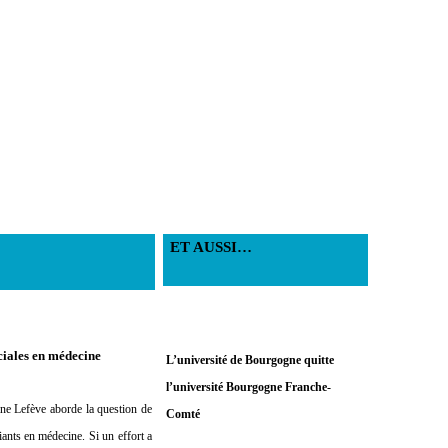
ET AUSSI…
ciales en médecine
L’université de Bourgogne quitte
l’université Bourgogne Franche-
ine Lefève aborde la question de
Comté
iants en médecine. Si un effort a