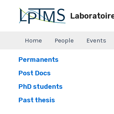
Aller
au
Laboratoir
contenu
Home
People
Events
Permanents
Post Docs
PhD students
Past thesis