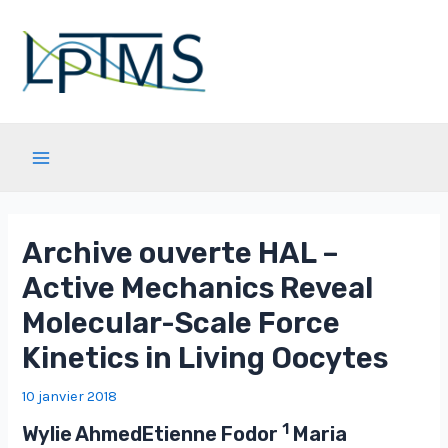
Aller
au
contenu
Main
Menu
Archive ouverte HAL –
Active Mechanics Reveal
Molecular-Scale Force
Kinetics in Living Oocytes
10 janvier 2018
1
Wylie AhmedEtienne Fodor
Maria