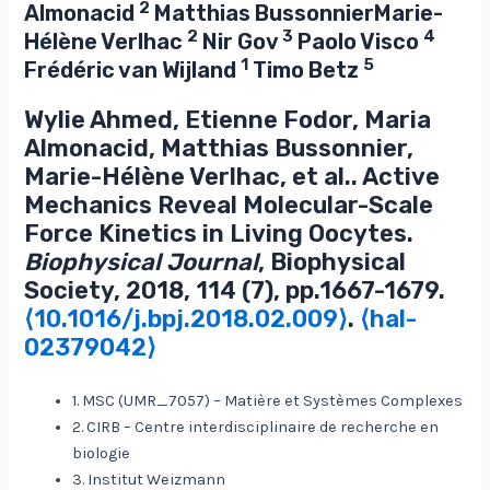
2
Almonacid
Matthias BussonnierMarie-
2
3
4
Hélène Verlhac
Nir Gov
Paolo Visco
1
5
Frédéric van Wijland
Timo Betz
Wylie Ahmed, Etienne Fodor, Maria
Almonacid, Matthias Bussonnier,
Marie-Hélène Verlhac, et al.. Active
Mechanics Reveal Molecular-Scale
Force Kinetics in Living Oocytes.
Biophysical Journal
, Biophysical
Society, 2018, 114 (7), pp.1667-1679.
⟨10.1016/j.bpj.2018.02.009⟩
.
⟨hal-
02379042⟩
1. MSC (UMR_7057) – Matière et Systèmes Complexes
2. CIRB – Centre interdisciplinaire de recherche en
biologie
3. Institut Weizmann