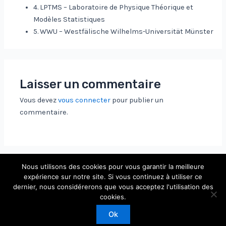
4. LPTMS – Laboratoire de Physique Théorique et
Modèles Statistiques
5. WWU – Westfälische Wilhelms-Universität Münster
Laisser un commentaire
Vous devez
vous connecter
pour publier un
commentaire.
Nous utilisons des cookies pour vous garantir la meilleure
expérience sur notre site. Si vous continuez à utiliser ce
dernier, nous considérerons que vous acceptez l'utilisation des
Copyright © 2026 Laboratoire de Physique Théorique et
cookies.
Modèles Statistiques
Ok