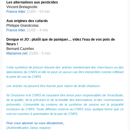
Les alternatives aux pesticides
Vincent Bretagnolle
France Inter
, 21/05 – 53 min
Aux origines des cafards
Philippe Grandcolas
France Inter
, 21/05 – 4 min
Dengue et JO : plutôt que de paniquer… videz l’eau de vos pots de
fleurs !
Bernard Cazelles
Marianne.net
, 21/05 – 5 min
Cette synthèse de presse résume des articles mentionnant des chercheurs ou des
laboratoires du CNRS et elle ne peut en aucun cas être interprétée comme reflétant
le point de vue du CNRS.
Les articles ne peuvent être fournis pour raison de droits d’auteurs.
Ni Onclusive ni le CNRS ne sauraient être tenus pour responsables de l’exactitude,
de la qualité, de la précision et de la tonalité des informations et des commentaires
présentés. L’ensemble du contenu de la synthèse de presse est la propriété
exclusive du CNRS. Toute diffusion externe au CNRS sous quelque forme que ce
soit est soumise à autorisation de la part du CNRS.
Pour vous abonner ou vous désabonner
.
(Authentification Janus requise)