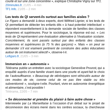
courte et sur une zone concentrée
», explique Christophe Vigny sur
TF1
.
20minutes.fr
, 21/05 – 4 min
TF1 Info
, 21/05 – 2 min
Les tests de QI servent-ils surtout aux familles aisées ?
Le Figaro
a demandé à deux experts, dont Wilfried Lignier, si les tests de
QI permettant de détecter les enfants dits « à haut potentiel intellectuel »
répondent essentiellement à la demande sociale de familles des classes
moyennes et supérieures. Pour le sociologue, la réponse est oui. «
Les
tests de QI représentent une évaluation alternative à l’évaluation scolaire.
Concrètement, ils sont passés surtout par des enfants des classes
moyennes et supérieures (à 75 % des garçons)
». Mais «
on peut se
demander s’il est vraiment pertinent de construire des aides éducatives
autour de cet instrument sélectif
», observe-t-il.
Lefigaro.fr
, 21/05 – 3 min
Immersion en « autonomie »
Télérama
publie un entretien avec la sociologue Geneviève Pruvost, qui a
enquêté auprès d’une famille vivant dans une yourte et ayant fait le choix
de l’autosuffisance. «
Beaucoup de stéréotypes sont véhiculés autour de
ces modes de vie, comme celui de ne pas être viable ou très
subventionné
», souligne-t-elle. Pourtant, vivre en autonomie énergétique
et alimentaire, c’est possible !
Télérama, 22/05 – 7 min
«
Se déconnecter et prendre du plaisir à faire autre chose
»
Interviewée par
La Marseillaise
à l’occasion d’un débat sur le projet de
déconnexion des écrans mené dans les centres sociaux, la chercheuse