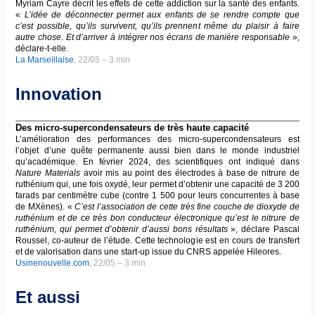
Myriam Cayre décrit les effets de cette addiction sur la santé des enfants.
«
L’idée de déconnecter permet aux enfants de se rendre compte que
c’est possible, qu’ils survivent, qu’ils prennent même du plaisir à faire
autre chose. Et d’arriver à intégrer nos écrans de manière responsable
»,
déclare-t-elle.
La Marseillaise
, 22/05 – 3 min
Innovation
Des micro-supercondensateurs de très haute capacité
L’amélioration des performances des micro-supercondensateurs est
l’objet d’une quête permanente aussi bien dans le monde industriel
qu’académique. En février 2024, des scientifiques ont indiqué dans
Nature Materials
avoir mis au point des électrodes à base de nitrure de
ruthénium qui, une fois oxydé, leur permet d’obtenir une capacité de 3 200
farads par centimètre cube (contre 1 500 pour leurs concurrentes à base
de MXènes). «
C’est l’association de cette très fine couche de dioxyde de
ruthénium et de ce très bon conducteur électronique qu’est le nitrure de
ruthénium, qui permet d’obtenir d’aussi bons résultats
», déclare Pascal
Roussel, co-auteur de l’étude. Cette technologie est en cours de transfert
et de valorisation dans une start-up issue du CNRS appelée Hileores.
Usinenouvelle.com
, 22/05 – 3 min
Et aussi