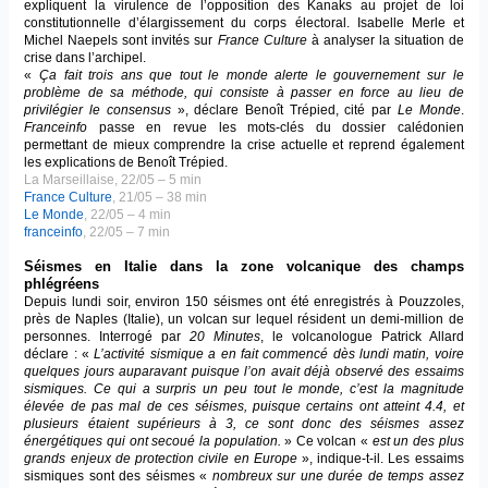
expliquent la virulence de l’opposition des Kanaks au projet de loi
constitutionnelle d’élargissement du corps électoral. Isabelle Merle et
Michel Naepels sont invités sur
France Culture
à analyser la situation de
crise dans l’archipel.
«
Ça fait trois ans que tout le monde alerte le gouvernement sur le
problème de sa méthode, qui consiste à passer en force au lieu de
privilégier le consensus
», déclare Benoît Trépied, cité par
Le Monde
.
Franceinfo
passe en revue les mots-clés du dossier calédonien
permettant de mieux comprendre la crise actuelle et reprend également
les explications de Benoît Trépied.
La Marseillaise, 22/05 – 5 min
France Culture
, 21/05 – 38 min
Le Monde
, 22/05 – 4 min
franceinfo
, 22/05 – 7 min
Séismes en Italie dans la zone volcanique des champs
phlégréens
Depuis lundi soir, environ 150 séismes ont été enregistrés à Pouzzoles,
près de Naples (Italie), un volcan sur lequel résident un demi-million de
personnes. Interrogé par
20 Minutes
, le volcanologue Patrick Allard
déclare : «
L’activité sismique a en fait commencé dès lundi matin, voire
quelques jours auparavant puisque l’on avait déjà observé des essaims
sismiques. Ce qui a surpris un peu tout le monde, c’est la magnitude
élevée de pas mal de ces séismes, puisque certains ont atteint 4.4, et
plusieurs étaient supérieurs à 3, ce sont donc des séismes assez
énergétiques qui ont secoué la population.
» Ce volcan «
est un des plus
grands enjeux de protection civile en Europe
», indique-t-il. Les essaims
sismiques sont des séismes «
nombreux sur une durée de temps assez