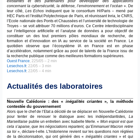
existantes et des partenaires pour développer des applications
concernant la cybersécurité, la défense, l’environnement et l’océan
». De
leur côté,
Les Echos
indiquent que le consortium Hi!Paris – mené par
HEC Paris et l’Institut Polytechnique de Paris, et réunissant Inria, le CNRS,
l’Ecole nationale des Ponts et Chaussées et l’université de technologie de
Troyes – se voit attribuer 70 millions d’euros. Ce Centre interdisciplinaire
sur l’intelligence artificielle et l’analyse de données a pour objectif de
constituer un des tout premiers pôles mondiaux de recherche, de
formation et d’innovation en IA au service de la société en France. Le
quotidien observe que l’écosystème IA en France est en phase
d’accélération, notamment grâce au pool de talents de la France issu de
la recherche publique comme des meilleures formations supérieures.
Ouest France
, 225/05 – 2 min
Lesechos.fr
, 22/05 – 3 min
Lesechos.fr
, 22/05 – 4 min
Actualités des laboratoires
Nouvelle Calédonie : des «
inégalités criantes
», la méthode
contestée du gouvernement
Alors que le chef de l’Etat a décidé de se déplacer en Nouvelle-Calédonie
pour tenter de renouer le dialogue avec les indépendantistes,
La
Marseillaise
publie un entretien avec Isabelle Merle. «
Mon espoir est que
cela s’apaise, que les négociations repartent, qu’Emmanuel Macron retire
sa loi
», déclare-t-elle. L’historienne revient sur les questions non réglées
de la décolonisation, qui ont généré des «
inégalités criantes
» et qui