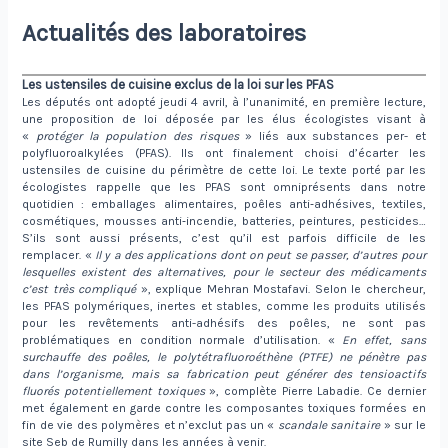
Actualités des laboratoires
Les ustensiles de cuisine exclus de la loi sur les PFAS
Les députés ont adopté jeudi 4 avril, à l’unanimité, en première lecture,
une proposition de loi déposée par les élus écologistes visant à
«
protéger la population des risques
» liés aux substances per- et
polyfluoroalkylées (PFAS). Ils ont finalement choisi d’écarter les
ustensiles de cuisine du périmètre de cette loi. Le texte porté par les
écologistes rappelle que les PFAS sont omniprésents dans notre
quotidien : emballages alimentaires, poêles anti
‑
adhésives, textiles,
cosmétiques, mousses anti
‑
incendie, batteries, peintures, pesticides…
S’ils sont aussi présents, c’est qu’il est parfois difficile de les
remplacer. «
Il y a des applications dont on peut se passer, d’autres pour
lesquelles existent des alternatives, pour le secteur des médicaments
c’est très compliqué
», explique Mehran Mostafavi. Selon le chercheur,
les PFAS polymériques, inertes et stables, comme les produits utilisés
pour les revêtements anti-adhésifs des poêles, ne sont pas
problématiques en condition normale d’utilisation. «
En effet, sans
surchauffe des poêles, le polytétrafluoroéthène (PTFE) ne pénètre pas
dans l’organisme, mais sa fabrication peut générer des tensioactifs
fluorés potentiellement toxiques
», complète Pierre Labadie. Ce dernier
met également en garde contre les composantes toxiques formées en
fin de vie des polymères et n’exclut pas un «
scandale sanitaire
» sur le
site Seb de Rumilly dans les années à venir.