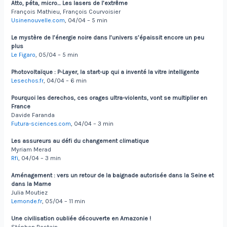
Atto, péta, micro… Les lasers de l’extrême
François Mathieu, François Courvoisier
Usinenouvelle.com
, 04/04 – 5 min
Le mystère de l’énergie noire dans l’univers s’épaissit encore un peu
plus
Le Figaro
, 05/04 – 5 min
Photovoltaïque : P-Layer, la start-up qui a inventé la vitre intelligente
Lesechos.fr
, 04/04 – 6 min
Pourquoi les derechos, ces orages ultra-violents, vont se multiplier en
France
Davide Faranda
Futura-sciences.com
, 04/04 – 3 min
Les assureurs au défi du changement climatique
Myriam Merad
Rfi
, 04/04 – 3 min
Aménagement : vers un retour de la baignade autorisée dans la Seine et
dans la Marne
Julia Moutiez
Lemonde.fr
, 05/04 – 11 min
Une civilisation oubliée découverte en Amazonie !