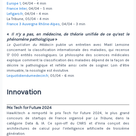
Europe 1
, 04/04 – 4 min
France Inter
, 04/04 – 5 min
Lefigaro.fr
, 04/04 – 4 min
La Tribune, 05/04 – 4 min
France 3 Auvergne Rhône-Alpes
, 04/04 – 3 min
«
Il n’y a pas, en médecine, de théorie unifiée de ce qu’est le
phénomène pathologique
»
Le Quotidien du Médecin
publie un entretien avec Maël Lemoine
concernant la classification internationale des maladies, qui recense
17 000 entités nosologiques. Le philosophe des sciences médicales
explique comment la classification des maladies dépend de la façon de
décrire le pathologique et reflète ainsi celle de soigner. Loin d’être
immuable, la nosologie est évolutive.
Lequotidiendumedecin.fr
, 05/04 – 6 min
Innovation
Prix Tech for Future 2024
HawAI.tech a remporté le prix Tech for Future 2024, le plus grand
concours de startups de France organisé par
La Tribune
, dans la
catégorie Data & IA. Ce spin-off du CNRS et d’Inria conçoit des
architectures de calcul pour l’intelligence artificielle de troisième
génération.