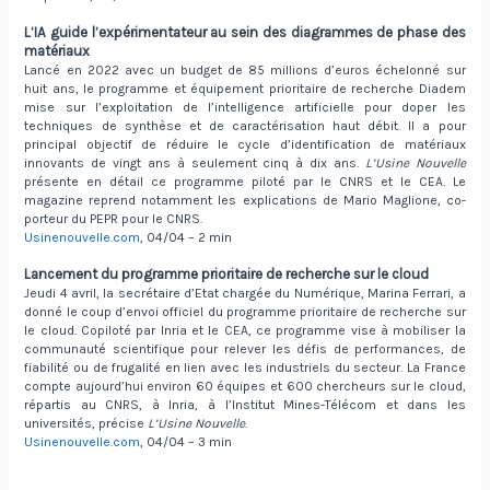
L’IA guide l’expérimentateur au sein des diagrammes de phase des
matériaux
Lancé en 2022 avec un budget de 85 millions d’euros échelonné sur
huit ans, le programme et équipement prioritaire de recherche Diadem
mise sur l’exploitation de l’intelligence artificielle pour doper les
techniques de synthèse et de caractérisation haut débit. Il a pour
principal objectif de réduire le cycle d’identification de matériaux
innovants de vingt ans à seulement cinq à dix ans.
L’Usine Nouvelle
présente en détail ce programme piloté par le CNRS et le CEA. Le
magazine reprend notamment les explications de Mario Maglione, co-
porteur du PEPR pour le CNRS.
Usinenouvelle.com
, 04/04 – 2 min
Lancement du programme prioritaire de recherche sur le cloud
Jeudi 4 avril, la secrétaire d’Etat chargée du Numérique, Marina Ferrari, a
donné le coup d’envoi officiel du programme prioritaire de recherche sur
le cloud. Copiloté par Inria et le CEA, ce programme vise à mobiliser la
communauté scientifique pour relever les défis de performances, de
fiabilité ou de frugalité en lien avec les industriels du secteur. La France
compte aujourd’hui environ 60 équipes et 600 chercheurs sur le cloud,
répartis au CNRS, à Inria, à l’Institut Mines-Télécom et dans les
universités, précise
L’Usine Nouvelle
.
Usinenouvelle.com
, 04/04 – 3 min