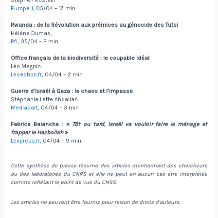
Stéphen Rostain
Europe 1
, 05/04 – 17 min
Rwanda : de la Révolution aux prémices au génocide des Tutsi
Hélène Dumas,
Rfi
, 05/04 – 2 min
Office français de la biodiversité : le coupable idéal
Léo Magnin
Lesechos.fr
, 04/04 – 2 min
Guerre d’Israël à Gaza : le chaos et l’impasse
Stéphanie Latte Abdallah
Mediapart
, 04/04 – 3 min
Fabrice Balanche : «
Tôt ou tard, Israël va vouloir faire le ménage et
frapper le Hezbollah
»
Lexpress.fr
, 04/04 – 9 min
Cette synthèse de presse résume des articles mentionnant des chercheurs
ou des laboratoires du CNRS et elle ne peut en aucun cas être interprétée
comme reflétant le point de vue du CNRS.
Les articles ne peuvent être fournis pour raison de droits d’auteurs.