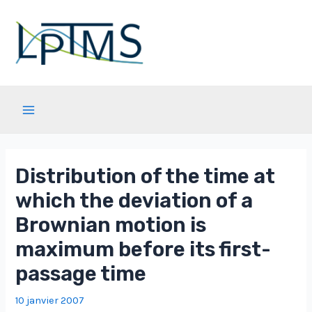
Aller
au
contenu
Main
Menu
Distribution of the time at
which the deviation of a
Brownian motion is
maximum before its first-
passage time
10 janvier 2007