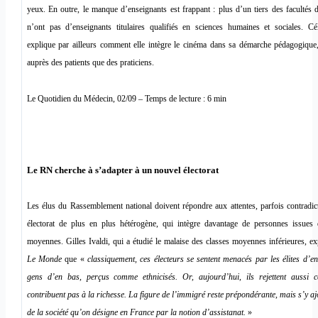
yeux. En outre, le manque d’enseignants est frappant : plus d’un tiers des facultés
n’ont pas d’enseignants titulaires qualifiés en sciences humaines et sociales. Cé
explique par ailleurs comment elle intègre le cinéma dans sa démarche pédagogique,
auprès des patients que des praticiens.
Le Quotidien du Médecin, 02/09 – Temps de lecture : 6 min
Le RN cherche à s’adapter à un nouvel électorat
Les élus du Rassemblement national doivent répondre aux attentes, parfois contradic
électorat de plus en plus hétérogène, qui intègre davantage de personnes issues 
moyennes. Gilles Ivaldi, qui a étudié le malaise des classes moyennes inférieures, e
Le Monde
que «
classiquement, ces électeurs se sentent menacés par les élites d’en
gens d’en bas, perçus comme ethnicisés. Or, aujourd’hui, ils rejettent aussi 
contribuent pas à la richesse. La figure de l’immigré reste prépondérante, mais s’y a
de la société qu’on désigne en France par la notion d’assistanat.
»