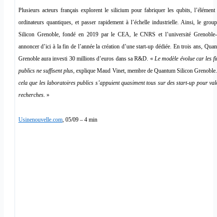
Plusieurs acteurs français explorent le silicium pour fabriquer les qubits, l’élémen
ordinateurs quantiques, et passer rapidement à l’échelle industrielle. Ainsi, le gr
Silicon Grenoble, fondé en 2019 par le CEA, le CNRS et l’université Grenoble-
annoncer d’ici à la fin de l’année la création d’une start-up dédiée. En trois ans, Qua
Grenoble aura investi 30 millions d’euros dans sa R&D. «
Le modèle évolue car les f
publics ne suffisent plus
, explique Maud Vinet, membre de Quantum Silicon Grenoble
cela que les laboratoires publics s’appuient quasiment tous sur des start-up pour val
recherches.
»
Usinenouvelle.com
, 05/09 – 4 min