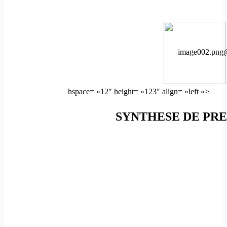
image002.png
hspace= »12″ height= »123″ align= »left »>
SYNTHESE DE PR