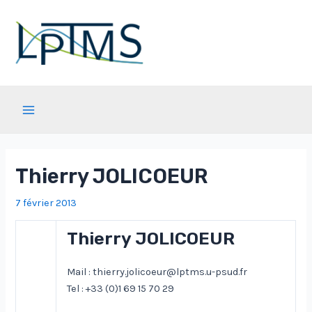
Aller
au
contenu
Main
Menu
Thierry JOLICOEUR
7 février 2013
Thierry JOLICOEUR
Mail : thierry.jolicoeur@lptms.u-psud.fr
Tel : +33 (0)1 69 15 70 29