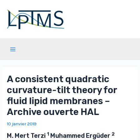
Aller
au
contenu
Main
Menu
A consistent quadratic
curvature-tilt theory for
fluid lipid membranes –
Archive ouverte HAL
10 janvier 2019
1
2
M. Mert Terzi
Muhammed Ergüder