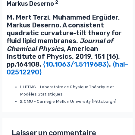
2
Markus Deserno
M. Mert Terzi, Muhammed Ergüder,
Markus Deserno. A consistent
quadratic curvature-tilt theory for
fluid lipid membranes.
Journal of
Chemical Physics
, American
Institute of Physics, 2019, 151 (16),
pp.164108.
⟨10.1063/1.5119683⟩
.
⟨hal-
02512290⟩
1. LPTMS – Laboratoire de Physique Théorique et
Modèles Statistiques
2. CMU – Carnegie Mellon University [Pittsburgh]
Laisser un commentaire