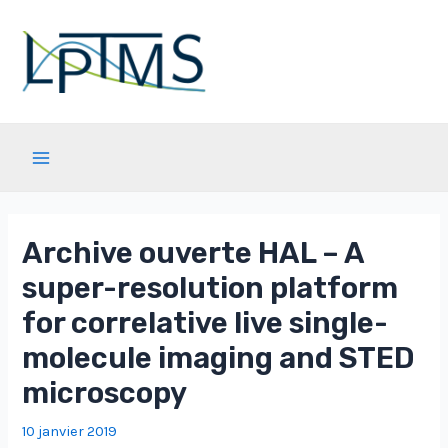
Aller
au
contenu
Main
Menu
Archive ouverte HAL – A
super-resolution platform
for correlative live single-
molecule imaging and STED
microscopy
10 janvier 2019