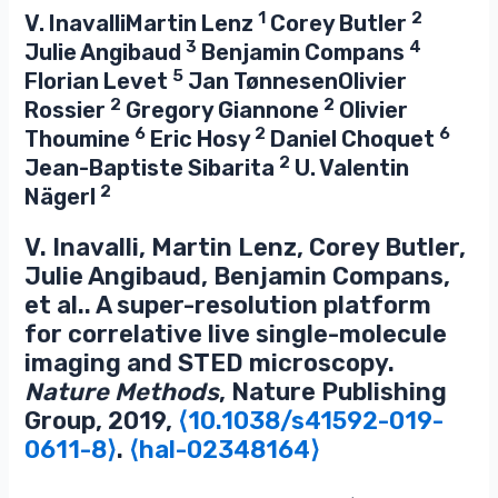
1
2
V. InavalliMartin Lenz
Corey Butler
3
4
Julie Angibaud
Benjamin Compans
5
Florian Levet
Jan TønnesenOlivier
2
2
Rossier
Gregory Giannone
Olivier
6
2
6
Thoumine
Eric Hosy
Daniel Choquet
2
Jean-Baptiste Sibarita
U. Valentin
2
Nägerl
V. Inavalli, Martin Lenz, Corey Butler,
Julie Angibaud, Benjamin Compans,
et al.. A super-resolution platform
for correlative live single-molecule
imaging and STED microscopy.
Nature Methods
, Nature Publishing
Group, 2019,
⟨10.1038/s41592-019-
0611-8⟩
.
⟨hal-02348164⟩