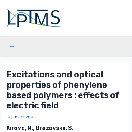
Aller
au
contenu
Main
Menu
Excitations and optical
properties of phenylene
based polymers : effects of
electric field
10 janvier 2001
Kirova, N., Brazovskii, S.