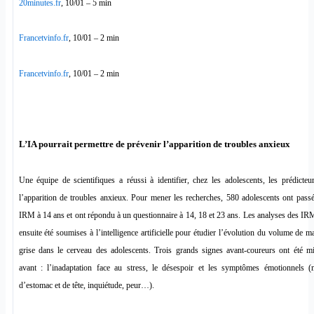
20minutes.fr
, 10/01 – 5 min
Francetvinfo.fr
, 10/01 – 2 min
Francetvinfo.fr
, 10/01 – 2 min
L’IA pourrait permettre de prévenir l’apparition de troubles anxieux
Une équipe de scientifiques a réussi à identifier, chez les adolescents, les prédicteu
l’apparition de troubles anxieux. Pour mener les recherches, 580 adolescents ont pass
IRM à 14 ans et ont répondu à un questionnaire à 14, 18 et 23 ans. Les analyses des IR
ensuite été soumises à l’intelligence artificielle pour étudier l’évolution du volume de ma
grise dans le cerveau des adolescents. Trois grands signes avant-coureurs ont été m
avant : l’inadaptation face au stress, le désespoir et les symptômes émotionnels 
d’estomac et de tête, inquiétude, peur…).