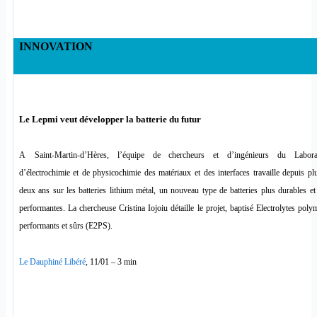
INNOVATION
Le Lepmi veut développer la batterie du futur
A
Saint-Martin-d’Hères, l’équipe de chercheurs et d’ingénieurs du Laborat
d’électrochimie et de physicochimie des matériaux et des interfaces travaille depuis pl
deux ans sur les batteries lithium métal, un nouveau type de batteries plus durables et
performantes. La chercheuse Cristina Iojoiu détaille le projet, baptisé Electrolytes poly
performants et sûrs (E2PS).
Le Dauphiné Libéré
, 11/01 – 3 min