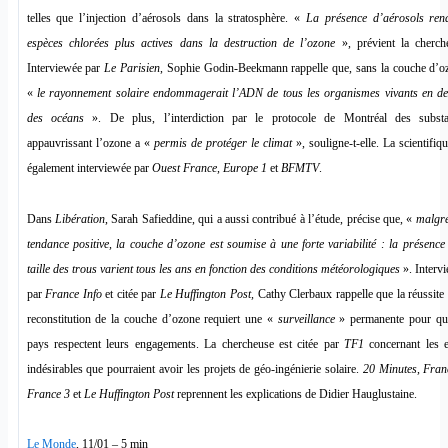
telles que l’injection d’aérosols dans la stratosphère. «
La présence d’aérosols ren
espèces chlorées plus actives dans la destruction de l’ozone
», prévient la cherch
Interviewée par
Le Parisien
, Sophie Godin-Beekmann rappelle que, sans la couche d’o
«
le rayonnement solaire endommagerait l’ADN de tous les organismes vivants en d
des océans
». De plus, l’interdiction par le protocole de Montréal des subst
appauvrissant l’ozone a «
permis de protéger le climat
», souligne-t-elle. La scientifiqu
également interviewée par
Ouest France, Europe 1
et
BFMTV
.
Dans
Libération
, Sarah Safieddine, qui a aussi contribué à l’étude, précise que, «
malgr
tendance positive, la couche d’ozone est soumise à une forte variabilité : la présence 
taille des trous varient tous les ans en fonction des conditions météorologiques
». Interv
par
France Info
et citée par
Le Huffington Post,
Cathy Clerbaux rappelle que la réussite 
reconstitution de la couche d’ozone requiert une «
surveillance
» permanente pour qu
pays respectent leurs engagements. La chercheuse est citée par
TF1
concernant les e
indésirables que pourraient avoir les projets de géo-ingénierie solaire.
20 Minutes, Fran
France 3
et
Le Huffington Post
reprennent les explications de Didier Hauglustaine.
Le Monde
, 11/01 – 5 min