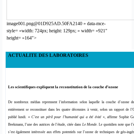
image001.png@01D925AD.50FA2140 » data-mce-
style= »width: 724px; height: 129px; » width= »921″
height= »164″>
ACTUALITE DES LABORATOIRES
Les scientifiques expliquent la reconstitution de la couche d’ozone
De nombreux médias reprennent l’information selon laquelle la couche d’ozone de
entièrement se reconstituer dans les quatre décennies à venir, selon un rapport de 
publié lundi. «
C’est un péril pour l’humanité qui a été évité
», affirme Sophie G
Beekmann, l’une des autrices de l’étude, citée dans
Le Monde
. Le quotidien note que l’
s’est également intéressée aux effets potentiels sur l’ozone de techniques de géo-ingén