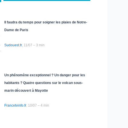
Il faudra du temps pour soigner les plaies de Notre-
Dame de Paris
e
,
Sudouest.fr
, 11/07 – 3 min
r
Un phénomène exceptionnel ? Un danger pour les
habitants ? Quatre questions sur le volcan sous-
marin découvert à Mayotte
Francetvinfo.fr
, 10/07 – 4 min