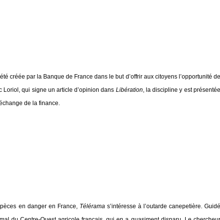
été créée par la Banque de France dans le but d’offrir aux citoyens l’opportunité d
Loriol, qui signe un article d’opinion dans
Libération
, la discipline y est présenté
-échange de la finance.
espèces en danger en France,
Télérama
s’intéresse à l’outarde canepetière. Guid
imal du Centre-Ouest agricole français, qui en a quasiment disparu. Le chercheu