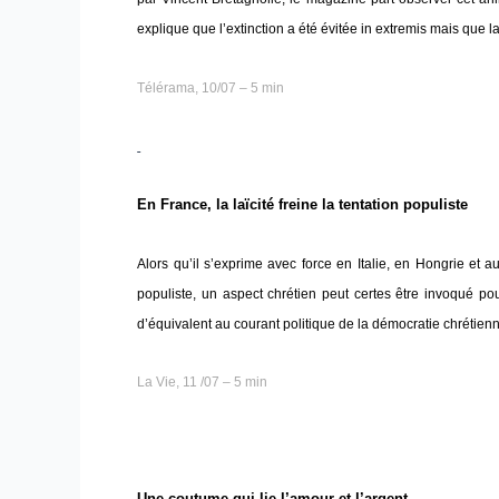
explique que l’extinction a été évitée in extremis mais que la
Télérama, 10/07 – 5 min
En France, la laïcité freine la tentation populiste
Alors qu’il s’exprime avec force en Italie, en Hongrie et
populiste, un aspect chrétien peut certes être invoqué pou
d’équivalent au courant politique de la démocratie chrétien
La Vie, 11 /07 – 5 min
Une coutume qui lie l’amour et l’argent