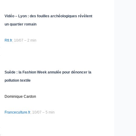
Vidéo – Lyon : des fouilles archéologiques révèlent
un quartier romain
Rtl.fr
, 10/07 – 2 min
e
e
Suède : la Fashion Week annulée pour dénoncer la
pollution textile
Dominique Cardon
Franceculture.fr
, 10/07 – 5 min
é
r