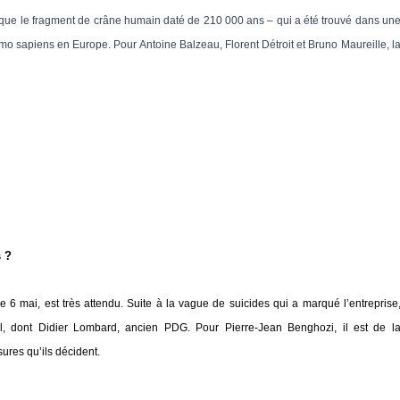
 que le fragment de crâne humain daté de 210 000 ans – qui a été trouvé dans un
o sapiens en Europe. Pour Antoine Balzeau, Florent Détroit et Bruno Maureille, l
s ?
e 6 mai, est très attendu. Suite à la vague de suicides qui a marqué l’entreprise
l, dont Didier Lombard, ancien PDG. Pour Pierre-Jean Benghozi, il est de l
sures qu’ils décident.