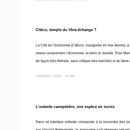
Citéco, temple du libre-échange ?
La Cité de l’économie (Citéco), inaugurée en mai dernier, a 
mieux comprendre l’économie, et donc le monde. Pour Marc 
de façon très libérale, sans critique des marchés ni du libre
Libération, 10/07 – 6 min
L’outarde canepetière, une espèce en sursis
Dans sa rubrique estivale consacrée à la rencontre des 
par Vincent Bretagnolle, le magazine part observer cet an