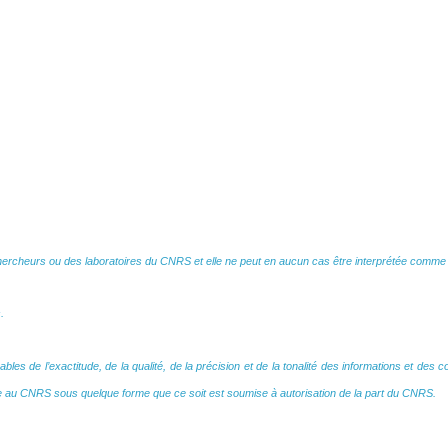
ercheurs ou des laboratoires du CNRS et elle ne peut en aucun cas être interprétée comme r
.
les de l’exactitude, de la qualité, de la précision et de la tonalité des informations et d
ne au CNRS sous quelque forme que ce soit est soumise à autorisation de la part du CNRS.