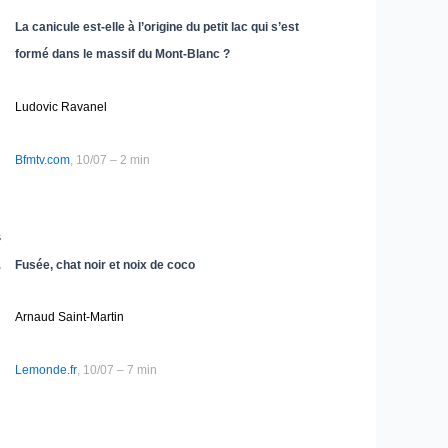
La canicule est-elle à l’origine du petit lac qui s’est
formé dans le massif du Mont-Blanc ?
Ludovic Ravanel
Bfmtv.com
, 10/07 – 2 min
s
,
Fusée, chat noir et noix de coco
Arnaud Saint-Martin
Lemonde.fr
, 10/07 – 7 min