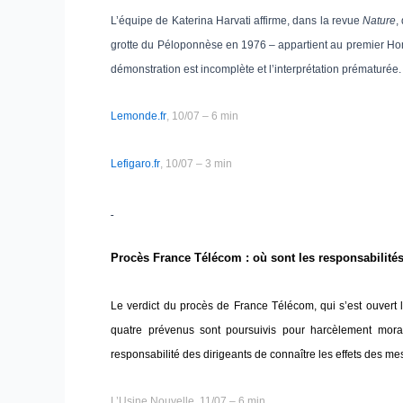
L’équipe de Katerina Harvati affirme, dans la revue
Nature
,
grotte du Péloponnèse en 1976 – appartient au premier Hom
démonstration est incomplète et l’interprétation prématurée.
Lemonde.fr
, 10/07 – 6 min
Lefigaro.fr
, 10/07 – 3 min
Procès France Télécom : où sont les responsabilité
Le verdict du procès de France Télécom, qui s’est ouvert l
quatre prévenus sont poursuivis pour harcèlement mora
responsabilité des dirigeants de connaître les effets des me
L’Usine Nouvelle, 11/07 – 6 min