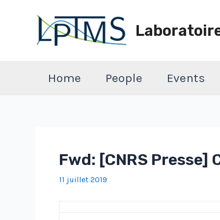
Aller
au
Laboratoir
contenu
Home
People
Events
Fwd: [CNRS Presse] CN
11 juillet 2019