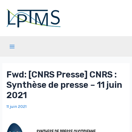
Aller
au
contenu
Main
Menu
Fwd: [CNRS Presse] CNRS :
Synthèse de presse – 11 juin
2021
11 juin 2021