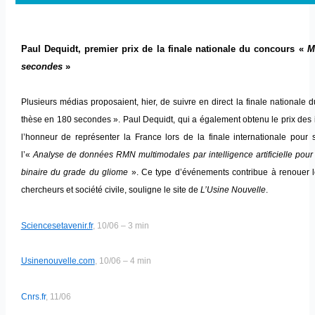
Paul Dequidt, premier prix de la finale nationale du concours «
M
secondes
»
Plusieurs médias proposaient, hier, de suivre en direct la finale nationale
thèse en 180 secondes ». Paul Dequidt, qui a également obtenu le prix des 
l’honneur de représenter la France lors de la finale internationale pour 
l’«
Analyse de données RMN multimodales par intelligence artificielle pour 
binaire du grade du gliome
». Ce type d’événements contribue à renouer l
chercheurs et société civile, souligne le site de
L’Usine Nouvelle
.
Sciencesetavenir.fr
, 10/06 – 3 min
Usinenouvelle.com
, 10/06 – 4 min
Cnrs.fr
, 11/06