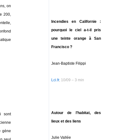
ans, on
e 200,
Incendies en Californie :
telle,
pourquoi le ciel a-t-il pris
confond
une teinte orange à San
matique
Francisco ?
Jean-Baptiste Filippi
Lci.fr
, 10/09 – 3 min
Autour de l’habitat, des
i sont
lieux et des liens
ncienne
le gène
Julie Vallée
un seul