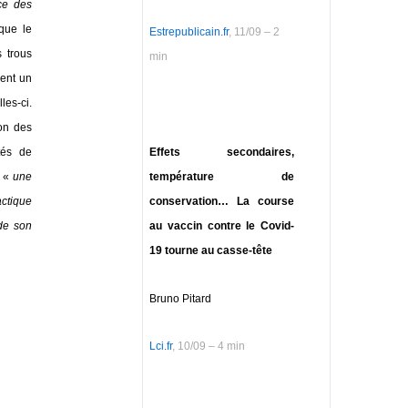
ce des
ique le
Estrepublicain.fr
, 11/09 – 2
 trous
min
ent un
les-ci.
ion des
Effets secondaires,
tés de
température de
é «
une
conservation… La course
actique
au vaccin contre le Covid-
 de son
19 tourne au casse-tête
Bruno Pitard
Lci.fr
, 10/09 – 4 min