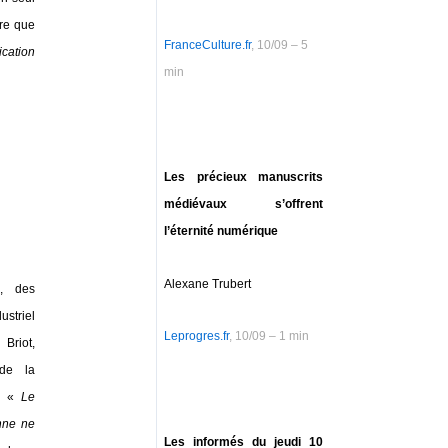
ère que
FranceCulture.fr
, 10/09 – 5
ication
min
Les précieux manuscrits
médiévaux s’offrent
l’éternité numérique
Alexane Trubert
s, des
ustriel
Leprogres.fr
, 10/09 – 1 min
 Briot,
 de la
s. «
Le
nne ne
Les informés du jeudi 10