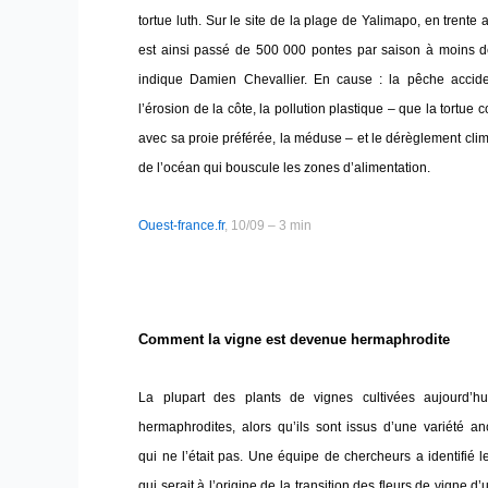
tortue luth. Sur le site de la plage de Yalimapo, en trente 
est ainsi passé de 500 000 pontes par saison à moins d
indique Damien Chevallier. En cause : la pêche acciden
l’érosion de la côte, la pollution plastique – que la tortue 
avec sa proie préférée, la méduse – et le dérèglement cli
de l’océan qui bouscule les zones d’alimentation.
Ouest-france.fr
, 10/09 – 3 min
Comment la vigne est devenue hermaphrodite
La plupart des plants de vignes cultivées aujourd’hu
hermaphrodites, alors qu’ils sont issus d’une variété a
qui ne l’était pas. Une équipe de chercheurs a identifié 
qui serait à l’origine de la transition des fleurs de vigne d’