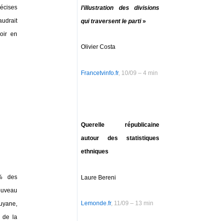
récises
l’illustration des divisions
udrait
qui traversent le parti
»
oir en
Olivier Costa
Francetvinfo.fr
, 10/09 – 4 min
Querelle républicaine
autour des statistiques
ethniques
8% des
Laure Bereni
ouveau
Lemonde.fr
, 11/09 – 13 min
Guyane,
n de la