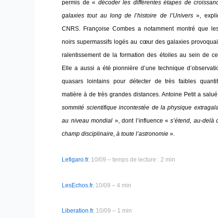
permis de «
décoder les différentes étapes de croissan
galaxies tout au long de l’histoire de l’Univers
», expl
CNRS. Françoise Combes a notamment montré que les
noirs supermassifs logés au cœur des galaxies provoquai
ralentissement de la formation des étoiles au sein de cel
Elle a aussi a été pionnière d’une technique d’observat
quasars lointains pour détecter de très faibles quanti
matière à de très grandes distances. Antoine Petit a salu
sommité scientifique incontestée de la physique extragal
au niveau mondial
», dont l’influence «
s’étend, au-delà
champ disciplinaire, à toute l’astronomie
».
Lefigaro.fr
, 10/09 – temps de lecture : 2 min
LesEchos.fr
, 10/09 – 4 min
Liberation.fr
, 10/09 – 1 min