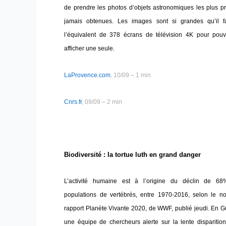
de prendre les photos d’objets astronomiques les plus p
jamais obtenues. Les images sont si grandes qu’il fa
l’équivalent de 378 écrans de télévision 4K pour pouv
afficher une seule.
LaProvence.com
, 10/09 – 1 min
Cnrs.fr
, 09/09 – 2 min
Biodiversité : la tortue luth en grand danger
L’activité humaine est à l’origine du déclin de 6
populations de vertébrés, entre 1970-2016, selon le n
rapport Planète Vivante 2020, de WWF, publié jeudi. En 
une équipe de chercheurs alerte sur la lente disparitio