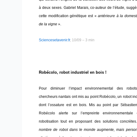
à deux sexes. Gabriel Marais, co-auteur de l’étude, sugg
cette modification génétique est «
antérieure à la domest
de la vigne
».
Sciencesetavenir.fr
, 10/09 – 3 min
Robécolo, robot industriel en bois !
Pour diminuer l’impact environnemental des robot
chercheurs nantais ont mis au point Robécolo, un robot ind
dont l’ossature est en bois. Mis au point par Sébastien
Robécolo alerte sur l’empreinte environnementale
robotisation tout en proposant des solutions concrète
nombre de robot dans le monde augmente, mais perso