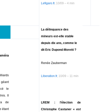
Lefigaro.fr
, 10/09 – 4 min
La délinquance des
mineurs est-elle stable
depuis dix ans, comme le
dit Eric Dupond-Moretti ?
améra
Renée Zauberman
lliards
Liberation.fr
, 10/09 – 11 min
 géant
ncé le
nis. Il
ra de
LREM : l’élection de
e étant
Christophe Castaner «
est