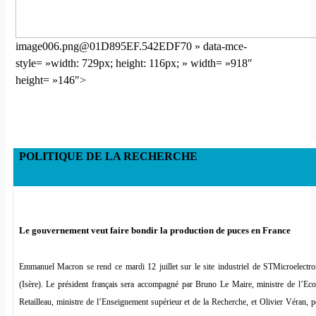
image006.png@01D895EF.542EDF70 » data-mce-
style= »width: 729px; height: 116px; » width= »918″
height= »146″>
POLITIQUE DE LA RECHERCHE
Le gouvernement veut faire bondir la production de puces en France
Emmanuel Macron se rend ce mardi 12 juillet sur le site industriel de STMicroelectro
(Isère). Le président français sera accompagné par Bruno Le Maire, ministre de l’Ec
Retailleau, ministre de l’Enseignement supérieur et de la Recherche, et Olivier Véran, p