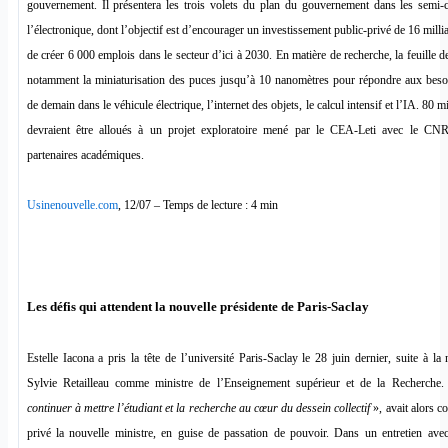
gouvernement. Il présentera les trois volets du plan du gouvernement dans les semi-
l’électronique, dont l’objectif est d’encourager un investissement public-privé de 16 milli
de créer 6 000 emplois dans le secteur d’ici à 2030. En matière de recherche, la feuille d
notamment la miniaturisation des puces jusqu’à 10 nanomètres pour répondre aux bes
de demain dans le véhicule électrique, l’internet des objets, le calcul intensif et l’IA. 80 m
devraient être alloués à un projet exploratoire mené par le CEA-Leti avec le CNR
partenaires académiques.
Usinenouvelle.com
, 12/07 – Temps de lecture : 4 min
Les défis qui attendent la nouvelle présidente de Paris-Saclay
Estelle Iacona a pris la tête de l’université Paris-Saclay le 28 juin dernier, suite à la
Sylvie Retailleau comme ministre de l’Enseignement supérieur et de la Recherche
continuer à mettre l’étudiant et la recherche au cœur du dessein collectif
», avait alors c
privé la nouvelle ministre, en guise de passation de pouvoir. Dans un entretien av