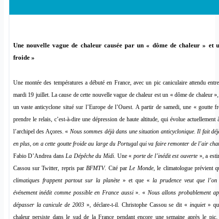
Une nouvelle vague de chaleur causée par un « dôme de chaleur » et u
froide »
Une montée des températures a débuté en France, avec un pic caniculaire attendu entr
mardi 19 juillet. La cause de cette nouvelle vague de chaleur est un « dôme de chaleur »
un vaste anticyclone situé sur l’Europe de l’Ouest. A partir de samedi, une « goutte fr
prendre le relais, c’est-à-dire une dépression de haute altitude, qui évolue actuellement
l’archipel des Açores. «
Nous sommes déjà dans une situation anticyclonique. Il fait dé
en plus, on a cette goutte froide au large du Portugal qui va faire remonter de l’air ch
Fabio D’Andrea dans
La Dépêche du Midi
. Une «
porte de l’inédit est ouverte
», a est
Cassou sur Twitter, repris par
BFMTV
. Cité par
Le Monde
, le climatologue prévient 
climatiques frappent partout sur la planète
» et que «
la prudence veut que l’on
événement inédit comme possible en France aussi
». «
Nous allons probablement ap
dépasser la canicule de 2003
», déclare-t-il. Christophe Cassou se dit «
inquiet
» que
chaleur persiste dans le sud de la France pendant encore une semaine après le pic.