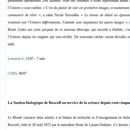
pleinement opérationnel. Des dizaines, voire des centaines d’éclats représentant autant 
l’Univers y sont visibles. «
C’est du plaisir de voir ces premières images, et maintenan
commencer de rêver
», a salué Nicole Nesvadba. «
Le niveau de détail est époust
vraiment voir l’Univers différemment. J’attends avec impatience les autres images
», a
Berné. Grâce aux yeux perçants de ce nouveau télescope, qui succède à Hubble, c’est
l’Univers depuis les origines qui sera révélée. De nouveaux clichés seront dévoilés c
midi.
Lemonde.fr
, 11/07 – 7 min
CNRS
, 06/07
La Station biologique de Roscoff au service de la science depuis cent cinqu
Le Monde
consacre deux articles à la Station de recherche et d’enseignement en biol
Roscoff, créée le 20 août 1872 par le naturaliste Henri de Lacaze-Duthiers. Ce dernier 