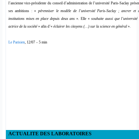
l’ancienne vice-présidente du conseil d’administration de l’université Paris-Saclay prés
ses ambitions : «
pérenniser le modèle de l’université Paris-Saclay ;
ancrer et c
institutions mises en place depuis deux ans
». Elle «
souhaite aussi que l’université
actrice de la société
» afin d’«
éclairer les citoyens (…) sur la science en général
».
Le Parisien
, 12/07 – 5 min
ACTUALITE DES LABORATOIRES