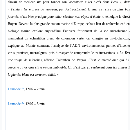
choisir de meilleur site pour fonder son laboratoire «
les pieds dans l’eau
», dans 
«
Pendant les marées de vive-eau, par fort coefficient, la mer se retire au plus ba
journée, c’est bien pratique pour aller récolter nos objets d’étude
», témoigne la direct
Boyen. Devenu la plus grande station marine d’Europe, ce haut lieu de recherche et d’e
biologie marine explore aujourd’hui l’univers foisonnant de la vie microbienne 
manipulant un échantillon d’eau de coloration verte, car chargée en phytoplancton
explique au
Monde
comment l’analyse de l’ADN environnemental permet d’inventori
virus, protistes, microalgues, puis d’essayer de comprendre leurs interactions. «
La Terr
une soupe de microbes
, affirme Colomban de Vargas.
C’est le microbiome qui lui
oxygène à l’origine et l’a rendue habitable. On s’est aperçu seulement dans les années
la planète bleue est verte en réalité.
»
Lemonde.fr
, 12/07 – 2 min
Lemonde.fr
, 12/07 – 5 min