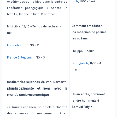
Lci.fr
, 11/10 – 1 min
expériences sur le blob dans le cadre de
l’opération pédagogique « Adopte un
blob ! », lancée le lundi 11 octobre.
Comment empêcher
Midi Libre, 12/10 – Temps de lecture : 4
les masques de polluer
min
les océans
Francebleu.fr
, 11/10 – 2 min
Philippe Cinquin
France 3 Régions
, 11/10 – 3 min
Leprogres.fr
, 11/10 – 4
min
Institut des sciences du mouvement :
pluridisciplinarité et liens avec le
Un an après, comment
monde socio-économique
rendre hommage à
Samuel Paty ?
La Tribune
consacre un article à l’Institut
des sciences du mouvement, né en