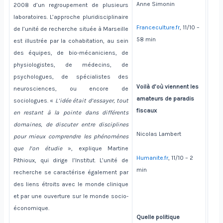
Anne Simonin
2008 d’un regroupement de plusieurs
laboratoires. L’approche pluridisciplinaire
Franceculture.fr
, 11/10 –
de l’unité de recherche située à Marseille
58 min
est illustrée par la cohabitation, au sein
des équipes, de bio-mécaniciens, de
physiologistes, de médecins, de
psychologues, de spécialistes des
Voilà d’où viennent les
neurosciences, ou encore de
amateurs de paradis
sociologues. «
L’idée était d’essayer, tout
fiscaux
en restant à la pointe dans différents
domaines, de discuter entre disciplines
Nicolas Lambert
pour mieux comprendre les phénomènes
que l’on étudie
», explique Martine
Humanite.fr
, 11/10 – 2
Pithioux, qui dirige l’Institut. L’unité de
min
recherche se caractérise également par
des liens étroits avec le monde clinique
et par une ouverture sur le monde socio-
économique.
Quelle politique