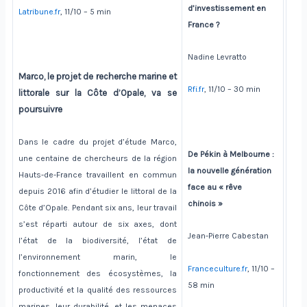
d’investissement en
Latribune.fr
, 11/10 – 5 min
France ?
Nadine Levratto
Marco, le projet de recherche marine et
Rfi.fr
, 11/10 – 30 min
littorale sur la Côte d’Opale, va se
poursuivre
Dans le cadre du projet d’étude Marco,
De Pékin à Melbourne :
une centaine de chercheurs de la région
la nouvelle génération
Hauts-de-France travaillent en commun
face au « rêve
depuis 2016 afin d’étudier le littoral de la
chinois »
Côte d’Opale. Pendant six ans, leur travail
s’est réparti autour de six axes, dont
Jean-Pierre Cabestan
l’état de la biodiversité, l’état de
l’environnement marin, le
Franceculture.fr
, 11/10 –
fonctionnement des écosystèmes, la
58 min
productivité et la qualité des ressources
marines, leur durabilité, et les menaces