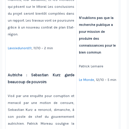
qui pèsent sur le littoral. Les conclusions
du projet seront bientôt compilées dans
N’oublions pas que la
un rapport. Les travaux vont se poursuivre
recherche publique a
grâce à un nouveau contrat de plan Etat-
pour mission de
région.
produire des
connaissances pour le
Lavoixdunord.fr
, 11/10 – 2 min
bien commun
Patrick Lemaire
Autriche : Sebastian Kurz garde
Le Monde
, 12/10 – 5 min
beaucoup de pouvoirs
Visé par une enquête pour corruption et
menacé par une motion de censure,
Sebastian Kurz a renoncé, dimanche, à
son poste de chef du gouvernement
autrichien. Patrick Moreau souligne la