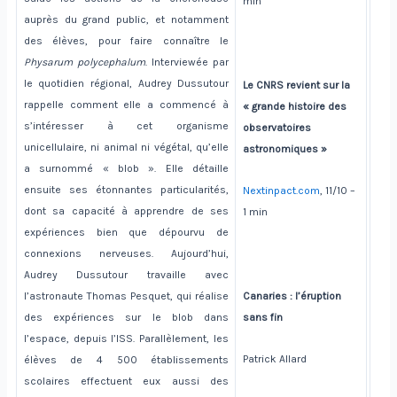
min
auprès du grand public, et notamment
des élèves, pour faire connaître le
Physarum polycephalum
. Interviewée par
le quotidien régional, Audrey Dussutour
Le CNRS revient sur la
rappelle comment elle a commencé à
« grande histoire des
s’intéresser à cet organisme
observatoires
unicellulaire, ni animal ni végétal, qu’elle
astronomiques »
a surnommé « blob ». Elle détaille
ensuite ses étonnantes particularités,
Nextinpact.com
, 11/10 –
dont sa capacité à apprendre de ses
1 min
expériences bien que dépourvu de
connexions nerveuses. Aujourd’hui,
Audrey Dussutour travaille avec
l’astronaute Thomas Pesquet, qui réalise
Canaries : l’éruption
des expériences sur le blob dans
sans fin
l’espace, depuis l’ISS. Parallèlement, les
Patrick Allard
élèves de 4 500 établissements
scolaires effectuent eux aussi des