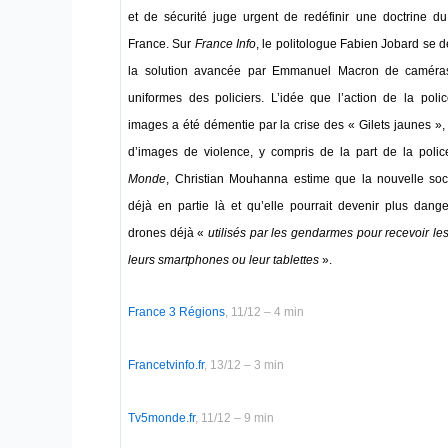
et de sécurité juge urgent de redéfinir une doctrine du
France. Sur
France Info
, le politologue Fabien Jobard se 
la solution avancée par Emmanuel Macron de caméras-
uniformes des policiers. L’idée que l’action de la poli
images a été démentie par la crise des « Gilets jaunes », 
d’images de violence, y compris de la part de la police
Monde
, Christian Mouhanna estime que la nouvelle soci
déjà en partie là et qu’elle pourrait devenir plus dang
drones déjà «
utilisés par les gendarmes pour recevoir le
leurs smartphones ou leur tablettes
».
France 3 Régions
, 11/12 – 4 min
Francetvinfo.fr
, 13/12 – 3 min
Tv5monde.fr
, 11/12 – 9 min