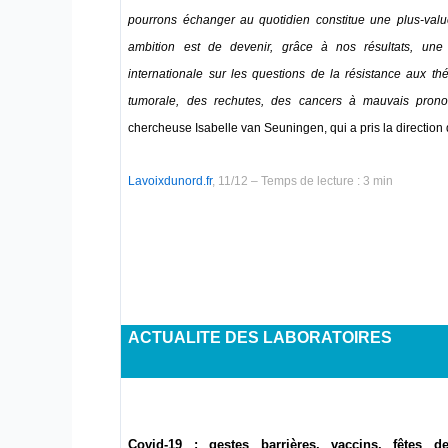
pourrons échanger au quotidien constitue une plus-value
ambition est de devenir, grâce à nos résultats, une 
internationale sur les questions de la résistance aux t
tumorale, des rechutes, des cancers à mauvais prono
chercheuse Isabelle van Seuningen, qui a pris la direction de
Lavoixdunord.fr
, 11/12 – Temps de lecture : 3 min
ACTUALITE DES LABORATOIRES
Covid-19 : gestes barrières, vaccins, fêtes d