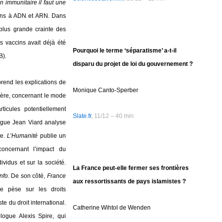
n immunitaire il faut une
cins à ADN et ARN. Dans
plus grande crainte des
 vaccins avait déjà été
Pourquoi le terme ‘séparatisme’ a-t-il
B).
disparu du projet de loi du gouvernement ?
rend les explications de
Monique Canto-Sperber
hère, concernant le mode
ticules potentiellement
Slate.fr
, 11/12 – 40 min
logue Jean Viard analyse
le.
L’Humanité
publie un
oncernant l’impact du
ividus et sur la société.
La France peut-elle fermer ses frontières
nfo
. De son côté,
France
aux ressortissants de pays islamistes ?
e pèse sur les droits
te du droit international.
Catherine Wihtol de Wenden
logue Alexis Spire, qui