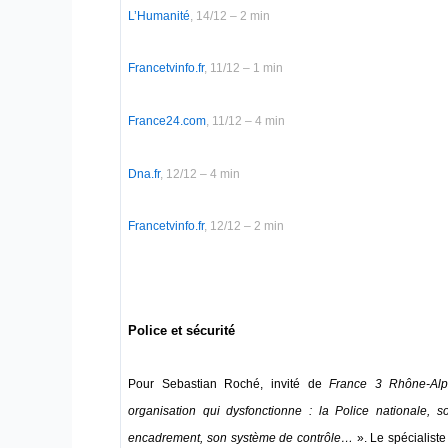
L’Humanité
, 14/12 – 2 min
Francetvinfo.fr
, 11/12 – 1 min
France24.com
, 11/12 – 4 min
Dna.fr
, 12/12 – 4 min
Francetvinfo.fr
, 12/12 – 2 min
Police et sécurité
Pour Sebastian Roché, invité de
France 3 Rhône-Alp
organisation qui dysfonctionne : la Police nationale
encadrement, son système de contrôle…
». Le spécialiste