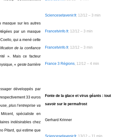
Sciencesetavenir.fr
, 12/12 – 3 min
u masque sur les autres
Francetvinfo.fr
, 12/12 – 3 min
rotégées par un masque
 Coello, qui a mené cette
Francetvinfo.fr
, 12/12 – 3 min
fication de la confiance
ité
». Mais ce facteur
France 3 Régions
, 12/12 – 4 min
physique, «
geste barrière
ssager développés par
Fonte de la glace et virus géants : tout
 respectivement 33 euros
savoir sur le permafrost
use, plus l’entreprise va
Milcent, spécialiste en
Gerhard Krinner
daires indésirables chez
no Pitard, qui estime que
Sciencesetavenir.fr
, 13/12 – 11 min