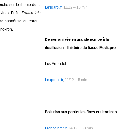
rche sur le thème de la
Lefigaro.fr
, 11/12 – 10 min
virus. Enfin,
France Info
 de pandémie, et reprend
Chokron.
De son arrivée en grande pompe à la
désillusion : l’histoire du fiasco Mediapro
Luc Arrondel
Lexpress.fr
, 11/12 – 5 min
Pollution aux particules fines et ultrafines
Franceinter.fr
, 14/12 – 53 min