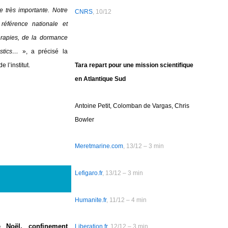
 très importante. Notre
CNRS
, 10/12
référence nationale et
hérapies, de la dormance
stics…
», a précisé la
Tara repart pour une mission scientifique
 l’institut.
en Atlantique Sud
Antoine Petit, Colomban de Vargas, Chris
Bowler
Meretmarine.com
, 13/12 – 3 min
Lefigaro.fr
, 13/12 – 3 min
Humanite.fr
, 11/12 – 4 min
e Noël, confinement
Liberation.fr
, 12/12 – 3 min