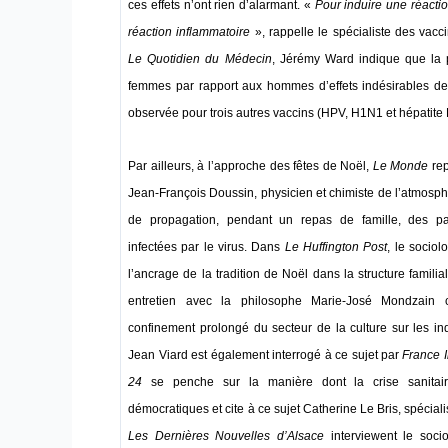
ces effets n’ont rien d’alarmant. «
Pour induire une réactio
réaction inflammatoire
», rappelle le spécialiste des vac
Le Quotidien du Médecin
, Jérémy Ward indique que la 
femmes par rapport aux hommes d’effets indésirables des
observée pour trois autres vaccins (HPV, H1N1 et hépatite 
Par ailleurs, à l’approche des fêtes de Noël,
Le Monde
rep
Jean-François Doussin, physicien et chimiste de l’atmosp
de propagation, pendant un repas de famille, des par
infectées par le virus. Dans
Le
Huffington Post
, le socio
l’ancrage de la tradition de Noël dans la structure familia
entretien avec la philosophe Marie-José Mondzain c
confinement prolongé du secteur de la culture sur les ind
Jean Viard est également interrogé à ce sujet par
France I
24
se penche sur la manière dont la crise sanitair
démocratiques et cite à ce sujet Catherine Le Bris, spécialis
Les Dernières Nouvelles d’Alsace
interviewent le socio