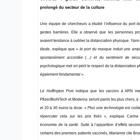
prolongé du secteur de la culture
Une équipe de chercheurs a étudié l’influence du port d
gestes barrières. Elle a observé que les personnes p
avaient tendance à oublier la distanciation physique. Yann
étude, explique que «
le port du masque induit une ampli
spontanément accordée (…) et du sentiment de sécur
psychologique met en péril le respect de la distanciation 
également fondamental
».
Le
Huffington Post
indique que les vaccins à ARN me
Pfizer/BioNTech et Moderna seront parmi les plus chers, à
et 20 à 30 euros la dose. «
Plus une technologie est coûte
répercuter cela sur les prix fixés
», explique Carine 
économie de la santé. Suite à l’apparition d’effets secon
certains des premiers patients vaccinés,
Marianne
cite Bru