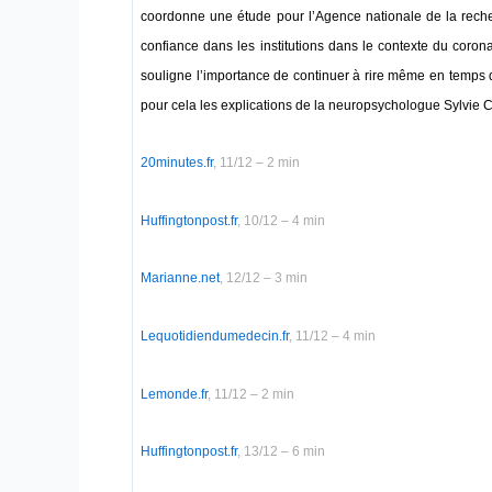
coordonne une étude pour l’Agence nationale de la reche
confiance dans les institutions dans le contexte du corona
souligne l’importance de continuer à rire même en temps
pour cela les explications de la neuropsychologue Sylvie 
20minutes.fr
, 11/12 – 2 min
Huffingtonpost.fr
, 10/12 – 4 min
Marianne.net
, 12/12 – 3 min
Lequotidiendumedecin.fr
, 11/12 – 4 min
Lemonde.fr
, 11/12 – 2 min
Huffingtonpost.fr
, 13/12 – 6 min