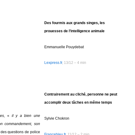
Des fourmis aux grands singes, les
prouesses de l’intelligence animale
Emmanuelle Pouydebat
Lexpress.fr
, 13/12 – 4 min
Contrairement au cliché, personne ne peut
accomplir deux tâches en même temps
es,
«
il y a bien une
Sylvie Chokron
, son commandement, son
 des questions de police
Francebleu.fr
, 11/12 – 2 min