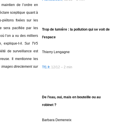
 maintien de l’ordre en
déclare sceptique quant à
piétons fixées sur les
ce sera pacifiée par les
Trop de lumière : la pollution qui se voit de
où l’on a vu des milliers
l’espace
, explique-t-il. Sur
TV5
été de surveillance est
Thierry Lengagne
ereuse. Il mentionne les
s images directement sur
Tf1.fr
, 12/12 – 2 min
De l’eau, oui, mais en bouteille ou au
robinet ?
Barbara Demeneix