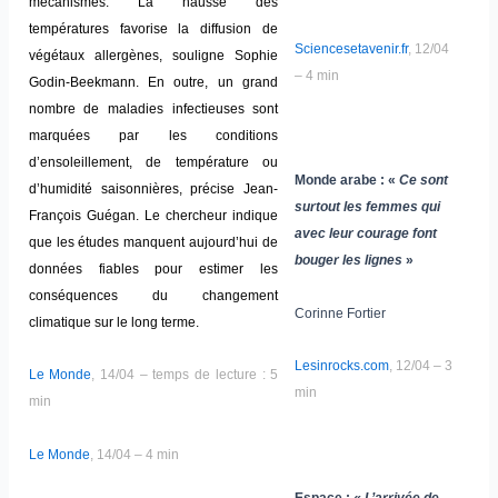
mécanismes. La hausse des
températures favorise la diffusion de
Sciencesetavenir.fr
, 12/04
végétaux allergènes, souligne Sophie
– 4 min
Godin-Beekmann. En outre, un grand
nombre de maladies infectieuses sont
marquées par les conditions
d’ensoleillement, de température ou
Monde arabe : «
Ce sont
d’humidité saisonnières, précise Jean-
surtout les femmes qui
François Guégan. Le chercheur indique
avec leur courage font
que les études manquent aujourd’hui de
bouger les lignes
»
données fiables pour estimer les
conséquences du changement
Corinne Fortier
climatique sur le long terme.
Lesinrocks.com
, 12/04 – 3
Le Monde
, 14/04 – temps de lecture : 5
min
min
Le Monde
, 14/04 – 4 min
Espace :
« L’arrivée de