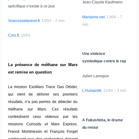
Jean-Claude Kaufmann
spécifique n’existe à ce jour.
Marianne.net
, 13/04 – 7
Sciencesetavenir.fr
, 13/04 – 2 min
min
Cnrs.fr
, 10/04
Une violence
symbolique contre le rap
La présence de méthane sur Mars
est remise en question
Julien Larregue
La mission ExoMars Trace Gas Orbiter,
L’Humanité
, 12/04 – 3 min
qui vient de délivrer ses premiers
résultats, n’a pas permis de détecter du
méthane sur Mars. Ces résultats
contredisent ceux obtenus par les
A Fukushima, le drame
missions Curiosity et Mars Express.
du retour
Franck Montmessin et François Forget