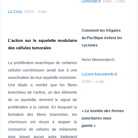
Lemonde.fr
, 15/04 – 5 min
La Croix
, 15/04 – 3 min
Comment les frégates
du Pacifique évitent les
L’action sur le squelette modulaire
cyclones
des cellules tumorales
Henri Weimerskirch
La prolifération anarchique de certaines
cellules cancéreuses serait due à une
La1ere.francetvinfo.fr
,
suractivation de leur squelette modulaire.
15/04 – 1 min
Une étude a montré que les fibres
branchées de l’actine, un des éléments
de ce squelette, donnent le signal de
prolifération à la cellule. En bloquant la
« La montée des formes
formation des fibres branchées, les
autoritaires nous
chercheurs ont réussi à stopper la
guette »
croissance de cellules de mélanome
pour lequel aucun autre traitement