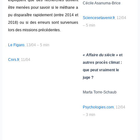
expliquent que des recherches doivent
Cécile Asanuma-Brice
être menées pour savoir si le méthane a
pu disparaître rapidement (entre 2014 et
Sciencesetavenir.fr
, 12/04
2018) ou si des erreurs sont survenues
– 5 min
lors des missions précédentes.
Le Figaro
, 13/04 – 5 min
« Affaire du siècle »
et
Cnrs.fr
, 11/04
autres procès climat :
que peut vraiment le
juge ?
Marta Torre-Schaub
Psychologies.com
, 12/04
– 3 min