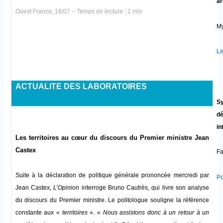
ar
Ouest France, 16/07 – Temps de lecture : 1 min
My
Le
ACTUALITE DES LABORATOIRES
Sy
dé
in
Les territoires au cœur du discours du Premier ministre Jean
Castex
Fa
Suite à la déclaration de politique générale prononcée mercredi par
Po
Jean Castex,
L’Opinion
interroge Bruno Cautrès, qui livre son analyse
du discours du Premier ministre. Le politologue souligne la référence
constante aux «
territoires
». «
Nous assistons donc à un retour à un