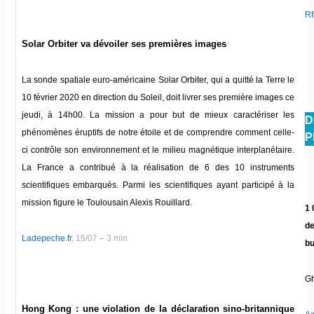
Rfi
Solar Orbiter va dévoiler ses premières images
La sonde spatiale euro-américaine Solar Orbiter, qui a quitté la Terre le
10 février 2020 en direction du Soleil, doit livrer ses première images ce
jeudi, à 14h00. La mission a pour but de mieux caractériser les
D
phénomènes éruptifs de notre étoile et de comprendre comment celle-
P
ci contrôle son environnement et le milieu magnétique interplanétaire.
La France a contribué à la réalisation de 6 des 10 instruments
scientifiques embarqués. Parmi les scientifiques ayant participé à la
mission figure le Toulousain Alexis Rouillard.
1 
de
Ladepeche.fr
, 15/07 – 3 min
bu
Gh
Hong Kong : une violation de la déclaration sino-britannique