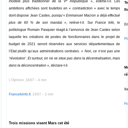
e
modèle plus traditionnel de la V
République
», estime-t-il. Les
Te
ambitions affichées sont toutefois en «
contradiction
» avec le temps
Ro
dont dispose Jean Castex, puisqu’«
Emmanuel Macron a déjà effectué
plus de 60 % de son mandat
», relève-t-il. Sur
France Info
, le
Em
politologue Romain Pasquier réagit à l’annonce de Jean Castex selon
laquelle les créations de postes de fonctionnaires dans le projet de
Po
budget de 2021 seront réservées aux services départementaux de
l’Etat plutôt qu’aux administrations centrales. «
Non, ce n’est pas une
‘révolution’. Et surtout, on ne se situe pas dans la décentralisation, mais
dans la déconcentration
», déclare-t-il.
Mo
ré
L’Opinion, 16/07 – 4 min
Il
Francetvinfo.fr
, 15/07 – 2 min
Fr
Trois missions visent Mars cet été