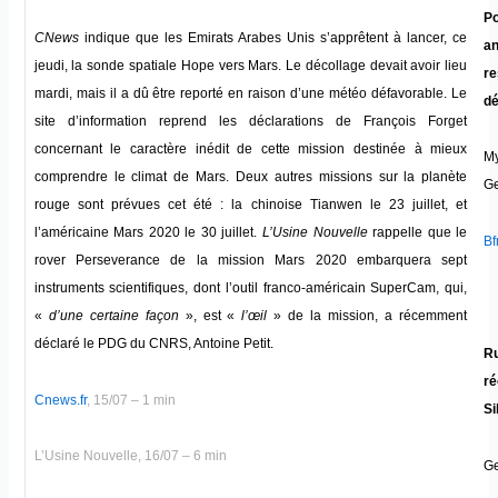
Po
CNews
indique que les Emirats Arabes Unis s’apprêtent à lancer, ce
an
jeudi, la sonde spatiale Hope vers Mars. Le décollage devait avoir lieu
re
mardi, mais il a dû être reporté en raison d’une météo défavorable. Le
dé
site d’information reprend les déclarations de François Forget
concernant le caractère inédit de cette mission destinée à mieux
My
comprendre le climat de Mars. Deux autres missions sur la planète
Ge
rouge sont prévues cet été : la chinoise Tianwen le 23 juillet, et
l’américaine Mars 2020 le 30 juillet.
L’Usine Nouvelle
rappelle que le
Bf
rover Perseverance de la mission Mars 2020 embarquera sept
instruments scientifiques, dont l’outil franco-américain SuperCam, qui,
«
d’une certaine façon
», est «
l’œil
» de la mission, a récemment
déclaré le PDG du CNRS, Antoine Petit.
Ru
ré
Cnews.fr
, 15/07 – 1 min
Si
L’Usine Nouvelle, 16/07 – 6 min
Ge