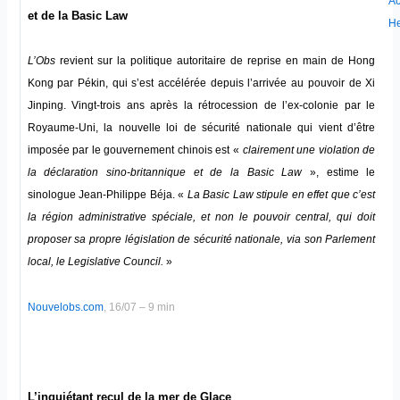
Ac
et de la Basic Law
H
L’Obs
revient sur la politique autoritaire de reprise en main de Hong
Kong par Pékin, qui s’est accélérée depuis l’arrivée au pouvoir de Xi
Jinping. Vingt-trois ans après la rétrocession de l’ex-colonie par le
Royaume-Uni, la nouvelle loi de sécurité nationale qui vient d’être
imposée par le gouvernement chinois est «
clairement une violation de
la déclaration sino-britannique et de la Basic Law
», estime le
sinologue Jean-Philippe Béja. «
La Basic Law stipule en effet que c’est
la région administrative spéciale, et non le pouvoir central, qui doit
proposer sa propre législation de sécurité nationale, via son Parlement
local, le Legislative Council.
»
Nouvelobs.com
, 16/07 – 9 min
L’inquiétant recul de la mer de Glace