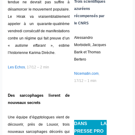
Trois scientifiques
tendue ne devrait pas suffire à
azuréens
désamorcer le mouvement populaire.
récompensés par
Le Hirak va vraisemblablement
le CNRS
appeler à un quarante-quatrième
vendredi consécutif de manifestations
Alessandro
contre un régime qui fait preuve d’un
Morbidelli, Jacques
«
autisme effarant
», estime
Barik et Thomas
l’historienne Karima Dirèche.
Bertero
Les Echos
, 17/12 – 2 min
Nicematin.com
,
17/12 – 1 min
Des sarcophages livrent de
nouveaux secrets
Une équipe d’égyptologues vient de
DANS LA
découvrir, près de Louxor, trois
PRESSE PRO
nouveaux sarcophages décorés qui