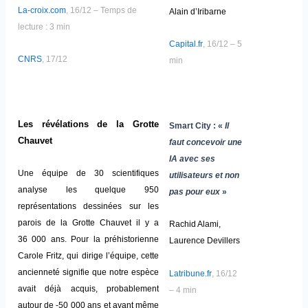
La-croix.com
, 16/12 – Temps de
Alain d’Iribarne
lecture : 3 min
Capital.fr
, 16/12 – 5
CNRS
, 17/12
min
Les révélations de la Grotte
Smart City : «
Il
Chauvet
faut concevoir une
IA avec ses
Une équipe de 30 scientifiques
utilisateurs et non
analyse les quelque 950
pas pour eux
»
représentations dessinées sur les
parois de la Grotte Chauvet il y a
Rachid Alami,
36 000 ans. Pour la préhistorienne
Laurence Devillers
Carole Fritz, qui dirige l’équipe, cette
ancienneté signifie que notre espèce
Latribune.fr
, 16/12
avait déjà acquis, probablement
– 4 min
autour de -50 000 ans et avant même