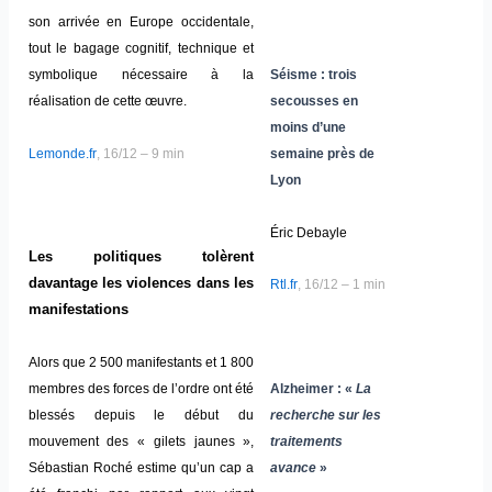
son arrivée en Europe occidentale,
tout le bagage cognitif, technique et
symbolique nécessaire à la
Séisme : trois
réalisation de cette œuvre.
secousses en
moins d’une
Lemonde.fr
, 16/12 – 9 min
semaine près de
Lyon
Éric Debayle
Les politiques tolèrent
davantage les violences dans les
Rtl.fr
, 16/12 – 1 min
manifestations
Alors que 2 500 manifestants et 1 800
membres des forces de l’ordre ont été
Alzheimer : «
La
blessés depuis le début du
recherche sur les
mouvement des « gilets jaunes »,
traitements
Sébastian Roché estime qu’un cap a
avance
»