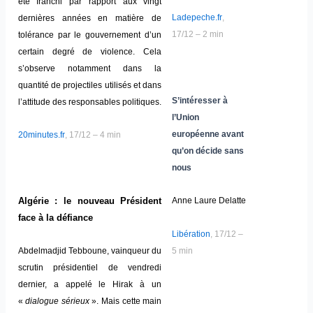
été franchi par rapport aux vingt
Ladepeche.fr
,
dernières années en matière de
17/12 – 2 min
tolérance par le gouvernement d’un
certain degré de violence. Cela
s’observe notamment dans la
quantité de projectiles utilisés et dans
S’intéresser à
l’attitude des responsables politiques.
l’Union
européenne avant
20minutes.fr
, 17/12 – 4 min
qu’on décide sans
nous
Algérie : le nouveau Président
Anne Laure Delatte
face à la défiance
Libération
, 17/12 –
5 min
Abdelmadjid Tebboune, vainqueur du
scrutin présidentiel de vendredi
dernier, a appelé le Hirak à un
«
dialogue sérieux
». Mais cette main