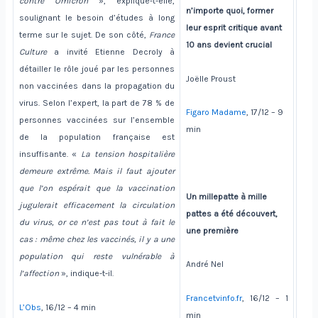
contre Omicron
», explique-t-elle,
n’importe quoi, former
soulignant le besoin d’études à long
leur esprit critique avant
terme sur le sujet. De son côté,
France
10 ans devient crucial
Culture
a invité Etienne Decroly à
détailler le rôle joué par les personnes
Joëlle Proust
non vaccinées dans la propagation du
virus. Selon l’expert, la part de 78 % de
Figaro Madame
, 17/12 – 9
personnes vaccinées sur l’ensemble
min
de la population française est
insuffisante. «
La tension hospitalière
demeure extrême. Mais il faut ajouter
que l’on espérait que la vaccination
Un millepatte à mille
jugulerait efficacement la circulation
pattes a été découvert,
du virus, or ce n’est pas tout à fait le
une première
cas : même chez les vaccinés, il y a une
population qui reste vulnérable à
André Nel
l’affection
», indique-t-il.
Francetvinfo.fr
, 16/12 – 1
L’Obs
, 16/12 – 4 min
min