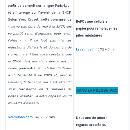
partir de samedi sur la ligne Paris-Lyon
et s’interroge sur l’avenir de la SNCF.
Selon Yves Crozet, cette concurrence
BeFC : une cellule en
«
ne va pas faire de mal à la SNCF, elle
papier pour remplacer les
va plutôt servir d’aiguillon pour revoir
piles miniatures
l’offre
». «
Il ne faut pas nier les
réductions d’effectifs et du nombre de
Lesechos.fr
, 15/12 – 3 min
trains, mais il faut aussi constater que
la SNCF n’est pas dans une situation
saine
, poursuit-il.
Son chiffre d’affaires
a chuté de 14 % en 2020 et, avec le
Covid-19, le bénéfice qui était attendu
s’est transformé en 3 milliards de
DANS LA PRESSE PRO
pertes. Résultat : la dette dépasse les 38
milliards d’euros !
».
Nouvelobs.com
, 16/12 – 7 min
Deux ans de crise :
regards croisés du