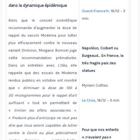
dans la dynamique épidémique
Ouest-France.fr
, 16/12 – 3
min
Alors que le conseil scientifique
recommande d’augmenter la dose de
rappel du vaccin Moderna pour lutter
plus efficacement contre le nouveau
Napoléon, Colbert ou
variant Omicron, Morgane Bomsel juge
Burgeaud… En France, la
cette recommandation prématurée.
très fragile paix des
Dans un entretien avec
L’Obs
, elle
statues
rappelle que des essais de Moderna
rendus publics en octobre ont montré
Myriam Cottias
que «
diminuer la dose de 100 à
50 microgrammes pour le rappel était
La Croix
, 16/12 – 3 min
suffisant
» tout en permettant de
«
limiter les effets secondaires
».
«
Produire plus d’anticorps ne veut pas
dire que tous seront capables de lutter
Pour que nos enfants
contre le Covid ou plus précisément
«
n’avalent pas
»