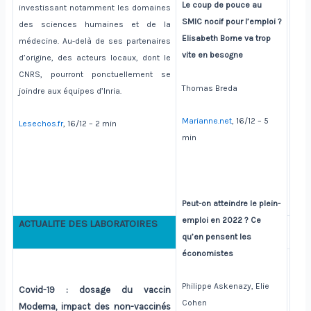
Le coup de pouce au
investissant notamment les domaines
SMIC nocif pour l’emploi ?
des sciences humaines et de la
Elisabeth Borne va trop
médecine. Au-delà de ses partenaires
vite en besogne
d’origine, des acteurs locaux, dont le
CNRS, pourront ponctuellement se
Thomas Breda
joindre aux équipes d’Inria.
Marianne.net
, 16/12 – 5
Lesechos.fr
, 16/12 – 2 min
min
Peut-on atteindre le plein-
emploi en 2022 ? Ce
ACTUALITE DES LABORATOIRES
qu’en pensent les
économistes
Philippe Askenazy, Elie
Covid-19 : dosage du vaccin
Cohen
Moderna, impact des non-vaccinés