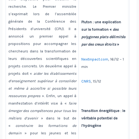
recherche. Le Premier ministre
s’exprimait lors de l’assemblée
générale de la Conférence des
Pluton : une explication
Présidents d’université (CPU). Il a
sur la formation «
des
annoncé un premier appel à
polygones plats délimités
propositions pour accompagner les
par des creux étroits
»
chercheurs dans la transformation de
leurs découvertes scientifiques en
Nextinpact.com
, 16/12 – 1
projets concrets. Un deuxième appel à
min
projets doit «
aider les établissements
d’enseignement supérieur à consolider
CNRS
, 15/12
et même à accroître si possible leurs
ressources propres
». Enfin, un appel à
manifestation d’intérêt vise à «
faire
Transition énergétique : le
émerger des compétences pour tous les
véritable potentiel de
métiers d’avenir
» dans le but de
l’hydrogène
«
construire les formations de
demain
» pour les jeunes et les