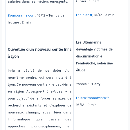
Olivier Joubert
salariés dans les métiers émergents.
Lopinion.fr
, 15/12 – 3 min
Boursorama.com
, 16/12 – Temps de
lecture : 2 min
Les Ultramarins
davantage victimes de
Ouverture d’un nouveau centre Inria
discrimination à
à Lyon
l’embauche, selon une
étude
Inria a décidé de se doter d’un
neuvième centre, qui sera installé à
Yannick L’Horty
Lyon. Ce nouveau centre – le deuxième
en région Auvergne-Rhône-Alpes – a
La1ere.francetvinfo.fr
,
pour objectif de renforcer les axes de
16/12 – 2 min
recherche existants et d’explorer de
nouveaux champs, aussi bien dans
l’informatique qu’à travers des
approches pluridisciplinaires, en