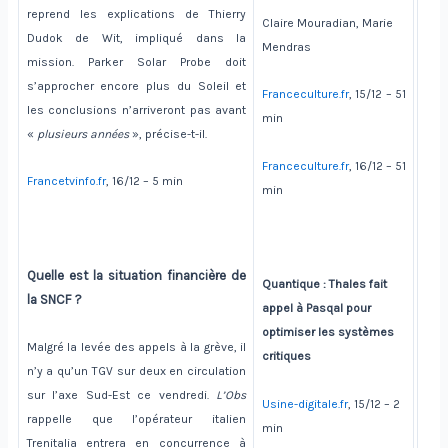
reprend les explications de Thierry
Claire Mouradian,
Marie
Dudok de Wit, impliqué dans la
Mendras
mission. Parker Solar Probe doit
s’approcher encore plus du Soleil et
Franceculture.fr
, 15/12 – 51
les conclusions n’arriveront pas avant
min
«
plusieurs années
», précise-t-il.
Franceculture.fr
, 16/12 – 51
Francetvinfo.fr
, 16/12 – 5 min
min
Quelle est la situation financière de
Quantique : Thales fait
la SNCF ?
appel à Pasqal pour
optimiser les systèmes
Malgré la levée des appels à la grève, il
critiques
n’y a qu’un TGV sur deux en circulation
sur l’axe Sud-Est ce vendredi.
L’Obs
Usine-digitale.fr
, 15/12 – 2
rappelle que l’opérateur italien
min
Trenitalia entrera en concurrence à