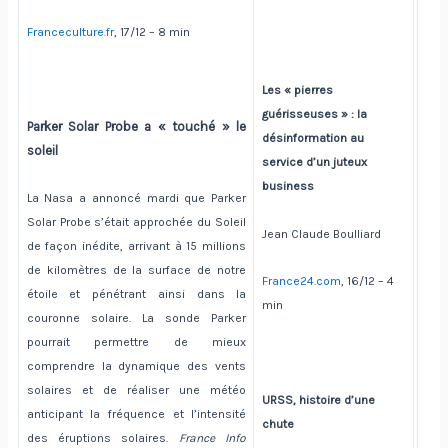
Franceculture.fr
, 17/12 – 8 min
Les « pierres
guérisseuses » : la
Parker Solar Probe a « touché » le
désinformation au
soleil
service d’un juteux
business
La Nasa a annoncé mardi que Parker
Solar Probe s’était approchée du Soleil
Jean Claude Boulliard
de façon inédite, arrivant à 15 millions
de kilomètres de la surface de notre
France24.com
, 16/12 – 4
étoile et pénétrant ainsi dans la
min
couronne solaire. La sonde Parker
pourrait permettre de mieux
comprendre la dynamique des vents
solaires et de réaliser une météo
URSS, histoire d’une
anticipant la fréquence et l’intensité
chute
des éruptions solaires.
France Info