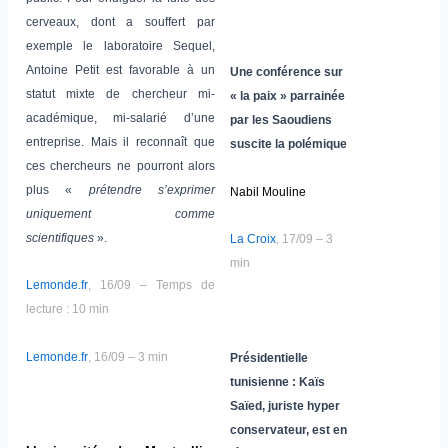
cerveaux, dont a souffert par
exemple le laboratoire Sequel,
Antoine Petit est favorable à un
Une conférence sur
statut mixte de chercheur mi-
« la paix » parrainée
académique, mi-salarié d’une
par les Saoudiens
entreprise. Mais il reconnaît que
suscite la polémique
ces chercheurs ne pourront alors
plus «
prétendre s’exprimer
Nabil Mouline
uniquement comme
scientifiques
».
La Croix
, 17/09 – 3
min
Lemonde.fr
, 16/09 – Temps de
lecture : 10 min
Lemonde.fr
, 16/09 – 3 min
Présidentielle
tunisienne : Kaïs
Saïed, juriste hyper
conservateur, est en