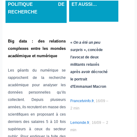
POLITIQUE DE
ET AUSSI…
RECHERCHE
Big data : des relations
«
On a été un peu
complexes entre les mondes
surpris
», concède
académique et numérique
l’avocat de deux
militants relaxés
Les géants du numérique se
après avoir décroché
rapprochent de la recherche
le portrait
académique pour analyser les
d’Emmanuel Macron
données personnelles qu’ils
collectent. Depuis plusieurs
Francetvinfo.fr
, 16/09 –
années, ils recrutent en masse des
2 min
scientifiques en proposant à ces
derniers des salaires 5 à 10 fois
Lemonde.fr
, 16/09 – 2
supérieurs à ceux du secteur
min
public. Pour endiguer la fuite des