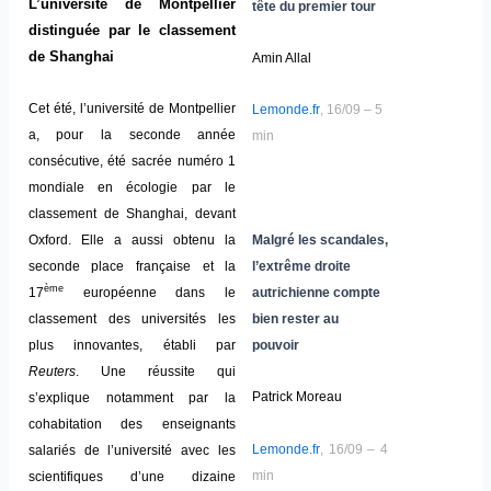
L’université de Montpellier
tête du premier tour
distinguée par le classement
de Shanghai
Amin Allal
Cet été, l’université de Montpellier
Lemonde.fr
, 16/09 – 5
a, pour la seconde année
min
consécutive, été sacrée numéro 1
mondiale en écologie par le
classement de Shanghai, devant
Oxford. Elle a aussi obtenu la
Malgré les scandales,
seconde place française et la
l’extrême droite
ème
17
européenne dans le
autrichienne compte
classement des universités les
bien rester au
plus innovantes, établi par
pouvoir
Reuters
. Une réussite qui
Patrick Moreau
s’explique notamment par la
cohabitation des enseignants
Lemonde.fr
, 16/09 – 4
salariés de l’université avec les
min
scientifiques d’une dizaine