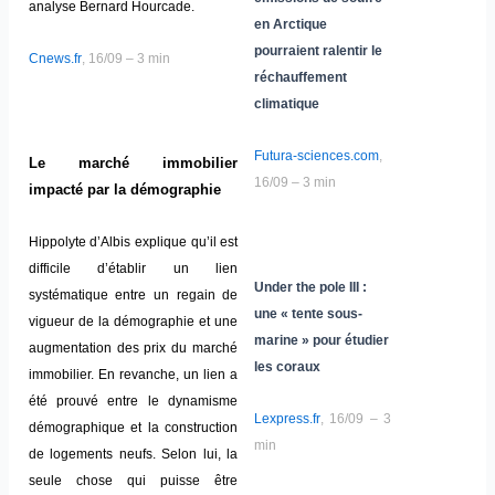
analyse Bernard Hourcade.
en Arctique
pourraient ralentir le
Cnews.fr
, 16/09 – 3 min
réchauffement
climatique
Futura-sciences.com
,
Le marché immobilier
16/09 – 3 min
impacté par la démographie
Hippolyte d’Albis explique qu’il est
difficile d’établir un lien
Under the pole III :
systématique entre un regain de
une « tente sous-
vigueur de la démographie et une
marine » pour étudier
augmentation des prix du marché
les coraux
immobilier. En revanche, un lien a
été prouvé entre le dynamisme
Lexpress.fr
, 16/09 – 3
démographique et la construction
min
de logements neufs. Selon lui, la
seule chose qui puisse être