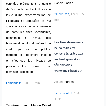
Sophie Pochic
connaître précisément la qualité
de l’air qu’ils respirent. Une carte
20 Minutes
, 17/09 – 5
issue d’une expérimentation de
min
Pollutrack fait apparaître des
hot
spots
correspondant à la présence
de particules fines secondaires,
notamment au niveau des
Les lieux de mémoire
bouches d’aération du métro. Une
peuvent-ils être
étude, qui doit être publiée
conservés grâce aux
mercredi 18 septembre, indique
archéologues et aux
en effet que les niveaux de
témoignages
particules fines peuvent être
d’anciens réfugiés ?
élevés dans le métro.
Albane Burens
Lemonde.fr
, 16/09 – 5 min
Francetvinfo.fr
, 16/09 –
4 min
Tensions au Moyen-Orient