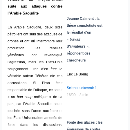
suite aux attaques contre
l’Arabie Saoudite
Jeanne Calment : la
thèse complotiste est
En Arabie Saoudite, deux sites
le résultat d’un
pétroliers ont subi des attaques de
«
travail
drones et ont dû interrompre leur
d’amateurs
»,
production. Les rebelles
répondent des
yéménites ont revendiqué
chercheurs
l’agression, mais les États-Unis
soupçonnent l’Iran d’en être le
Eric Le Bourg
véritable auteur. Téhéran nie ces
accusations. Si l’Iran était
Sciencesetavenir.fr
,
responsable de l’attaque, ce serait
16/09 – 8 min
«
un bon coup politique
» de sa
part, car l’Arabie Saoudite serait
touchée sans l’arme nucléaire et
les États-Unis seraient amenés de
Fonte des glaces : les
force dans les discussions,
émissions de soufre