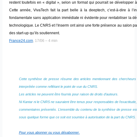
restent toutefois en « digital », selon un format qui pourrait se développer à 
Cette année, VivaTech fait la part belle à la deeptech, c’est-à-dire à l’i
fondamentale sans application immédiate ni évidente pour rentabiliser la d
technologique. Le CNRS et l’Inserm ont ainsi une forte présence au salon par
des start-up qu’ils soutiennent.
France24.com
, 17/06 – 4 min
Cette synthèse de presse résume des articles mentionnant des chercheurs 
interprétée comme reflétant le point de vue du CNRS.
Les articles ne peuvent être fournis pour raison de droits d’auteurs.
Ni Kantar ni le CNRS ne sauraient être tenus pour responsables de l’exactitude, de
commentaires présentés. L’ensemble du contenu de la synthèse de presse est
sous quelque forme que ce soit est soumise à autorisation de la part du CNRS.
Pour vous abonner ou vous désabonner
.