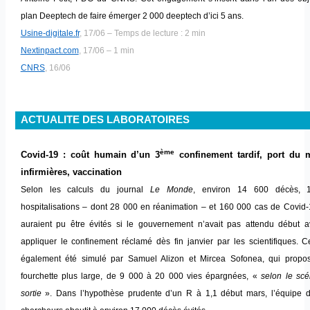
plan Deeptech de faire émerger 2 000 deeptech d’ici 5 ans.
Usine-digitale.fr
, 17/06 – Temps de lecture : 2 min
Nextinpact.com
, 17/06 – 1 min
CNRS
, 16/06
ACTUALITE DES LABORATOIRES
ème
Covid-19 : coût humain d’un 3
confinement tardif, port du 
infirmières, vaccination
Selon les calculs du journal
Le Monde
, environ 14 600 décès, 
hospitalisations – dont 28 000 en réanimation – et 160 000 cas de Covid-
auraient pu être évités si le gouvernement n’avait pas attendu début av
appliquer le confinement réclamé dès fin janvier par les scientifiques. 
également été simulé par Samuel Alizon et Mircea Sofonea, qui propo
fourchette plus large, de 9 000 à 20 000 vies épargnées, «
selon le scé
sortie
».
Dans l’hypothèse prudente d’un R à 1,1 début mars, l’équipe 