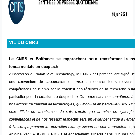
VIE DU CNRS
Le CNRS et Bpifrance se rapprochent pour transformer la re
fondamentale en deeptech
A l’occasion du salon Viva Technology, le CNRS et Bpifrance ont signé, le
une convention de coopération qui vise à mobiliser leurs moyens 
compétences pour amplifier le transfert des résultats de la recherche pub
particulier pour la création de deeptech. «
Ce rapprochement contribuera à 
nos actions de transfert de technologies, qui mobilise en particulier CNRS In
notre filiale de valorisation. Je suis certain que la mise en synergi
compétences et de nos réseaux respectifs sera un levier bénéfique à l’éme
à l’accompagnement de nouvelles start-up issues de nos laboratoires
», a
Antoine Petit, PDG du CNRS. Cet engagement s’inscrit dans l’un des obje