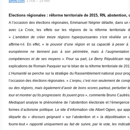
Bfmtv.com
, 17/06 – 19 min
Elections régionales : réforme territoriale de 2015, RN, abstention, 
A l’occasion des élections régionales, Emmanuel Négrier détaille, dans un 
avec
La Croix
, les effets sur les régions de la réforme territoriale 
«
L’ambition de créer treize régions hyperpuissantes s’est révélée un 
affirme-t-il. En effet, «
le pouvoir d’une région et sa capacité à peser à l
européenne ne tiennent pas à son périmètre, mais à l’augmentatio
compétences et de ses moyens
». Pour sa part,
Le Berry Républicain
rep
explications de Romain Pasquier sur le bilan de la réforme territoriale de 201
L’Humanité
se penche sur la stratégie du Rassemblement national pour pro
l’occasion des élections régionales. «
L’enjeu, c’est non seulement de conq
ou des régions, mais également d’avoir de bons scores partout, perturber 
tour et montrer qu’ils progressent. Ils jouent gros
», commente Bruno Cautrès
Mediapart
analyse le phénomène de l’abstention électorale et l’émergence
formes d’activisme politique. Le site d’information cite Albert Ogien, qui app
départir du «
discours geignard
» sur l’abstention et «
la dépolitisation
»,
fourre-tout «
rapporté uniquement au fait de suivre, par le vote, les indicat