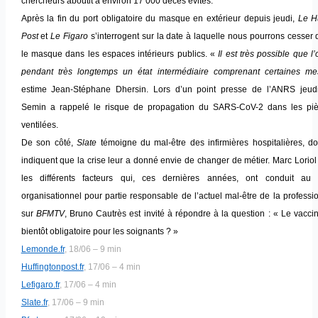
chercheurs aboutit à environ 17 000 décès évités.
Après la fin du port obligatoire du masque en extérieur depuis jeudi,
Le Hu
Post
et
Le Figaro
s’interrogent sur la date à laquelle nous pourrons cesser 
le masque dans les espaces intérieurs publics. «
Il est très possible que l
pendant très longtemps
un état intermédiaire comprenant certaines m
estime Jean-Stéphane Dhersin. Lors d’un point presse de l’ANRS jeudi
Semin a rappelé le risque de propagation du SARS-CoV-2 dans les pi
ventilées.
De son côté,
Slate
témoigne du mal-être des infirmières hospitalières, d
indiquent que la crise leur a donné envie de changer de métier. Marc Loriol
les différents facteurs qui, ces dernières années, ont conduit au 
organisationnel pour partie responsable de l’actuel mal-être de la professio
sur
BFMTV
, Bruno Cautrès est invité à répondre à la question : « Le vaccin 
bientôt obligatoire pour les soignants ? »
Lemonde.fr
, 18/06 – 9 min
Huffingtonpost.fr
, 17/06 – 4 min
Lefigaro.fr
, 17/06 – 4 min
Slate.fr
, 17/06 – 9 min