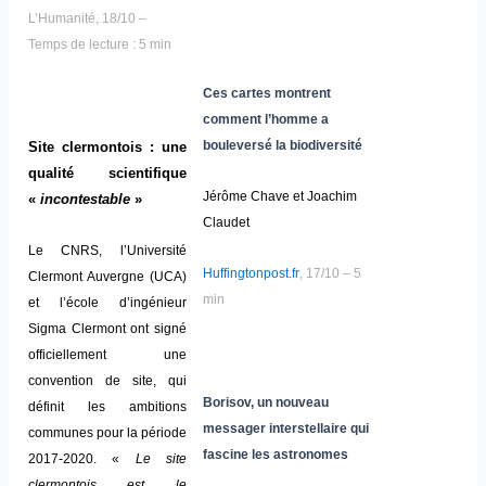
L’Humanité, 18/10 –
Temps de lecture : 5 min
Ces cartes montrent
comment l’homme a
bouleversé la biodiversité
Site clermontois : une
qualité scientifique
Jérôme Chave et Joachim
«
incontestable
»
Claudet
Le CNRS, l’Université
Huffingtonpost.fr
, 17/10 – 5
Clermont Auvergne (UCA)
min
et l’école d’ingénieur
Sigma Clermont ont signé
officiellement une
convention de site, qui
Borisov, un nouveau
définit les ambitions
messager interstellaire qui
communes pour la période
fascine les astronomes
2017-2020.
«
Le site
clermontois est le