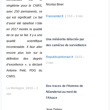
Nicolas Biver
vingtième pour le CNRS,
avec 250 permanents, ce
Franceinter.fr
, 17/10 – 3 min
qui est significatif. Le fait
d’avoir été labellisé I-Site
en 2017 montre la qualité
de ce qui se fait. Il y a une
Une météorite détectée par
qualité scientifique
des caméras de surveillance
incontestable. Il faut aller
encore plus loin sur la
Republicainlorrain.fr
, 18/10 –
définition des degrés
2 min
d’excellence
», a déclaré
Antoine Petit, PDG du
CNRS.
Des traces de l’Homme de
La Montagne, 18/10 – 2
Néandertal au nord de
min
l’Alsace
Jean Detrey