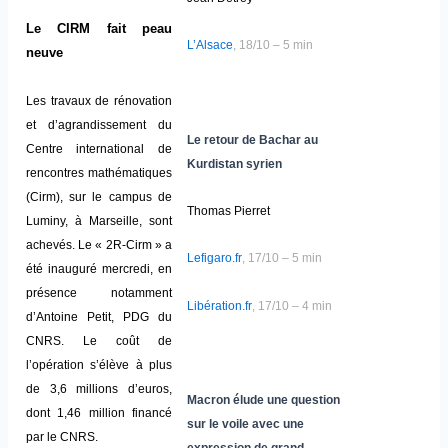
Le CIRM fait peau
L’Alsace
, 18/10 – 5 min
neuve
Les travaux de rénovation
et d’agrandissement du
Le retour de Bachar au
Centre international de
Kurdistan syrien
rencontres mathématiques
(Cirm), sur le campus de
Thomas Pierret
Luminy, à Marseille, sont
achevés. Le « 2R-Cirm » a
Lefigaro.fr
, 17/10 – 5 min
été inauguré mercredi, en
présence notamment
Libération.fr
, 17/10 – 4 min
d’Antoine Petit, PDG du
CNRS. Le coût de
l’opération s’élève à plus
de 3,6 millions d’euros,
Macron élude une question
dont 1,46 million financé
sur le voile avec une
par le CNRS.