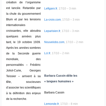
création de l’organisme
est lancée. Retardée par
Lefigaro.fr
, 17/10 – 3 min
la chute du gouvernement
Blum et par les tensions
La-croix.com
, 17/10 – 3 min
internationales
croissantes, elle aboutira
Leparisien.fr
, 17/10 – 3 min
quelques années plus
tard, le 19 octobre 1939.
Nouvelobs.com
, 17/10 – 2 min
Après les années sombres
Lci.fr
, 17/10 – 2 min
de la Seconde guerre
mondiale, des
personnalités – Frédéric
Joliot-Curie, Georges
Barbara Cassin délie les
Teissier – arrivent à sa
« langues humaines »
tête, soucieuses
d’associer les scientifiques
Barbara Cassin
à la définition des enjeux
de la recherche.
Lemonde.fr
, 17/10 – 8 min