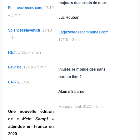
majeurs du scrutin de mars
Futurasciences.com
, 17/10
– 5 min
Luc Rouban
Sciencesetavenir.fr
, 17/10
Lagazettedescommunes.com
,
– 4 min
17/10 – 3 min
Rfi.fr
, 17/10 – 2 min
Levif.be
, 17/10 – 5 min
Injuste, le monde des sans
bureau fixe ?
CNRS
, 17/10
Alain d’Iribarne
Management, 01/11 – 5 min
Une nouvelle édition
de «
Mein Kampf
»
attendue en France en
2020