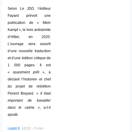
Selon
Le JDD
, l’éditeur
Fayard prévoit une
publication de « Mein
Kampf », le livre antisémite
d’Hitler, en 2020.
L’ouvrage sera assorti
d’une nouvelle traduction
et d’une édition critique de
1 000 pages. Il est
«
quasiment prêt
», a
déclaré l’historien et chef
du projet de réédition
Florent Brayard. «
Il était
important de travailler
dans le calme
», a-t-il
ajouté.
Lejdd.fr
, 16/10 – 5 min