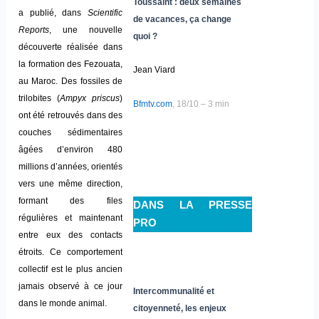
Toussaint : deux semaines
a publié, dans
Scientific
de vacances, ça change
Reports
, une nouvelle
quoi ?
découverte réalisée dans
la formation des Fezouata,
Jean Viard
au Maroc. Des fossiles de
trilobites (
Ampyx priscus
)
Bfmtv.com
, 18/10 – 3 min
ont été retrouvés dans des
couches sédimentaires
âgées d’environ 480
millions d’années, orientés
vers une même direction,
formant des files
DANS LA PRESSE
régulières et maintenant
PRO
entre eux des contacts
étroits. Ce comportement
collectif est le plus ancien
jamais observé à ce jour
Intercommunalité et
dans le monde animal.
citoyenneté, les enjeux