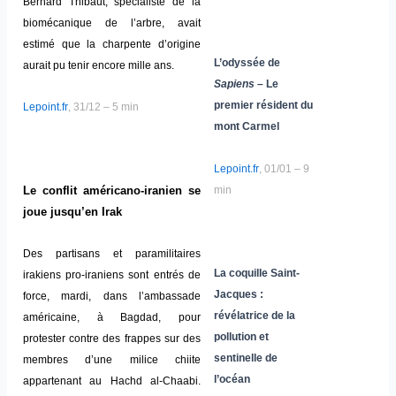
Bernard Thibaut, spécialiste de la
biomécanique de l’arbre, avait
estimé que la charpente d’origine
L’odyssée de
aurait pu tenir encore mille ans.
Sapiens
– Le
premier résident du
Lepoint.fr
, 31/12 – 5 min
mont Carmel
Lepoint.fr
, 01/01 – 9
min
Le conflit américano-iranien se
joue jusqu’en Irak
Des partisans et paramilitaires
La coquille Saint-
irakiens pro-iraniens sont entrés de
Jacques :
force, mardi, dans l’ambassade
révélatrice de la
américaine, à Bagdad, pour
pollution et
protester contre des frappes sur des
sentinelle de
membres d’une milice chiite
l’océan
appartenant au Hachd al-Chaabi.