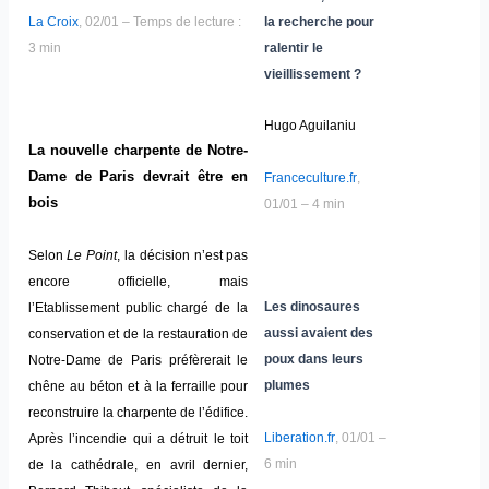
La Croix
, 02/01 – Temps de lecture :
la recherche pour
3 min
ralentir le
vieillissement ?
Hugo Aguilaniu
La nouvelle charpente de Notre-
Dame de Paris devrait être en
Franceculture.fr
,
bois
01/01 – 4 min
Selon
Le Point
, la décision n’est pas
encore officielle, mais
Les dinosaures
l’Etablissement public chargé de la
aussi avaient des
conservation et de la restauration de
poux dans leurs
Notre-Dame de Paris préfèrerait le
plumes
chêne au béton et à la ferraille pour
reconstruire la charpente de l’édifice.
Liberation.fr
, 01/01 –
Après l’incendie qui a détruit le toit
6 min
de la cathédrale, en avril dernier,