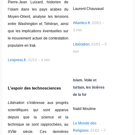
Pierre-Jean Luizard, historien de
Laurent Chauvaud
l’islam dans les pays arabes du
Moyen-Orient, analyse les tensions
Atlantico.fr
, 02/01 –
entre Washington et Téhéran, ainsi
3 min
que les implications éventuelles sur
le mouvement actuel de contestation
Libération
, 02/01 – 5
populaire en Irak.
min
Lexpress.fr
, 31/12 – 4 min
Islam. Voile et
turban, les lisières
L’espoir des technosciences
de la foi
Libération
s’intéresse aux progrès
Nabil Mouline
scientifiques qui sont apparus
depuis que la science et la
Le Monde des
technique se sont rapprochées, au
Religions
, 01/01 – 7
XVIIe siècle. Ces dernières