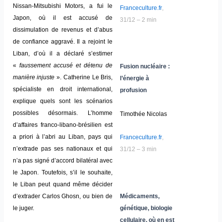
Nissan-Mitsubishi Motors, a fui le
Franceculture.fr
,
Japon, où il est accusé de
31/12 – 2 min
dissimulation de revenus et d’abus
de confiance aggravé. Il a rejoint le
Liban, d’où il a déclaré s’estimer
«
faussement accusé et détenu de
Fusion nucléaire :
manière injuste
». Catherine Le Bris,
l’énergie à
spécialiste en droit international,
profusion
explique quels sont les scénarios
possibles désormais. L’homme
Timothée Nicolas
d’affaires franco-libano-brésilien est
a priori à l’abri au Liban, pays qui
Franceculture.fr
,
n’extrade pas ses nationaux et qui
31/12 – 3 min
n’a pas signé d’accord bilatéral avec
le Japon. Toutefois, s’il le souhaite,
le Liban peut quand même décider
Médicaments,
d’extrader Carlos Ghosn, ou bien de
génétique, biologie
le juger.
cellulaire, où en est