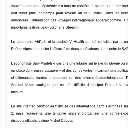
souvent alors que l’épidémie est hors de contrôle. Il ajoute qu’un confine
doit durer plus longtemps pour revenir au seuil initial. Dans les der
annoncées, l’interdiction des voyages interrégionaux apparaît comme la d
importante, estime Jean-Stéphane Dhersin.
Le laboratoire VirPath et la société VirHealth ont été sollicités par la r
Rhône-Alpes pour tester l’efficacité de deux purificateurs d’air contre le S
L’économiste Bary Pradelski cosigne une tribune sur le site du
Monde
où il
en place du «
passe sanitaire
» et des zones vertes, incarnant une politi
et différenciée, fondée uniquement sur des critères épidémiologiques.
Samuel Alizon souligne qu’il est très difficile d’anticiper l’impact sanit
mesure.
Le site internet
Réinfocovid.fr
diffuse des informations parfois erronées s
2, mais représente une tentative sincère d’organiser une contre-expe
discours officiels, estime Michel Dubois.