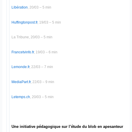
Libération
, 20/03 – 5 min
Huffingtonpost.fr
, 19/03 – 5 min
La Tribune, 20/03 – 5 min
Francetvinfo.fr
, 19/03 – 6 min
Lemonde.fr
, 22/03 – 7 min
MediaPart.fr
, 22/03 – 9 min
Letemps.ch
, 20/03 – 5 min
Une initiative pédagogique sur l’étude du blob en apesanteur