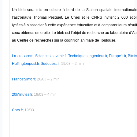
Un blob sera mis en culture à bord de la Station spatiale internationale
l’astronaute Thomas Pesquet. Le Cnes et le CNRS invitent 2 000 école
lycées à s’associer à cette expérience éducative et à comparer leurs résul
ceux obtenus en orbite. Le blob est l’objet de recherche au laboratoire d’
au Centre de recherches sur la cognition animale de Toulouse.
La-croix.com
,
Sciencesetavenir.fr
,
Techniques-ingenieur.fr
,
Europe1.fr
,
Bfmt
Huffingtonpost.fr
,
Sudouest.fr
, 19/03 – 2 min
Francetvinfo.fr
, 20/03 – 2 min
20Minutes.fr
, 19/03 – 4 min
Cnrs.fr
, 19/03