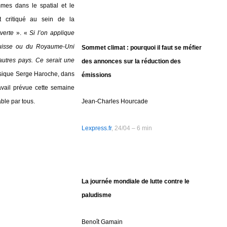
mes dans le spatial et le
t critiqué au sein de la
verte
». «
Si l’on applique
 Suisse ou du Royaume-Uni
Sommet climat : pourquoi il faut se méfier
autres pays. Ce serait une
des annonces sur la réduction des
ysique Serge Haroche, dans
émissions
avail prévue cette semaine
Jean-Charles Hourcade
ble par tous.
Lexpress.fr
, 24/04 – 6 min
La journée mondiale de lutte contre le
paludisme
Benoît Gamain