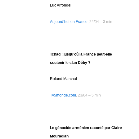
Luc Arrondel
Aujourd’hui en France
, 24/04 – 3 min
Tchad : jusqu’où la France peut-elle
soutenir le clan Déby ?
Roland Marchal
Tv5monde.com
, 23/04 – 5 min
Le génocide arménien raconté par Claire
Mouradian