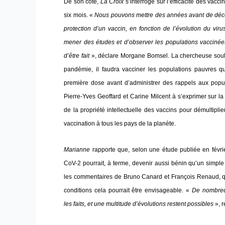
De son côté,
La Croix
s’interroge sur l’efficacité des vacc
six mois. «
Nous pouvons mettre des années avant de décou
protection d’un vaccin, en fonction de l’évolution du viru
mener des études et d’observer les populations vaccinées
d’être fait
», déclare Morgane Bomsel. La chercheuse souli
pandémie, il faudra vacciner les populations pauvres q
première dose avant d’administrer des rappels aux popu
Pierre-Yves Geoffard et Carine Milcent à s’exprimer sur l
de la propriété intellectuelle des vaccins pour démultiplier
vaccination à tous les pays de la planète.
Marianne
rapporte que, selon une étude publiée en févr
CoV-2 pourrait, à terme, devenir aussi bénin qu’un simpl
les commentaires de Bruno Canard et François Renaud, q
conditions cela pourrait être envisageable. «
De nombreu
les faits, et une multitude d’évolutions restent possibles
», r