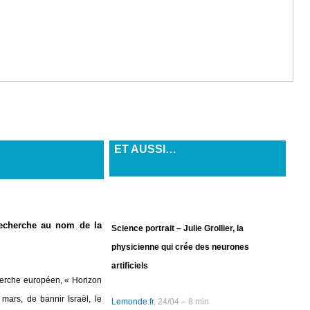
ET AUSSI…
recherche au nom de la
Science portrait – Julie Grollier, la
physicienne qui crée des neurones
artificiels
herche européen, « Horizon
ars, de bannir Israël, le
Lemonde.fr
, 24/04 – 8 min