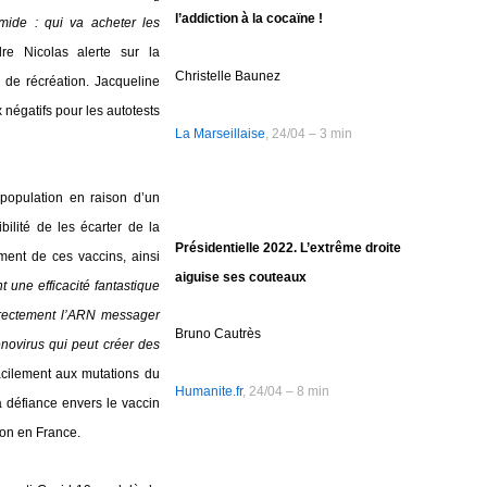
l’addiction à la cocaïne !
mide : qui va acheter les
re Nicolas alerte sur la
Christelle Baunez
 de récréation. Jacqueline
 négatifs pour les autotests
La Marseillaise
, 24/04 – 3 min
population en raison d’un
bilité de les écarter de la
Présidentielle 2022. L’extrême droite
ment de ces vaccins, ainsi
aiguise ses couteaux
t une efficacité fantastique
 directement l’ARN messager
Bruno Cautrès
novirus qui peut créer des
 facilement aux mutations du
Humanite.fr
, 24/04 – 8 min
a défiance envers le vaccin
on en France.