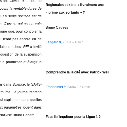
ins anti-Covid-19 au-delà de
Régionales : existe-t-il vraiment une
vrir la véritable durée de
« prime aux sortants » ?
s. La seule solution est de
. C’est ce qui est en train
Bruno Cautrès
gne que, pour contrôler la
ui n’ont pas encore eu de
Lefigaro.fr
, 23/04 – 6 min
lations riches.
RFI
a invité
a question de la suspension
 la production et élargir la
Comprendre la laïcité avec Patrick Weil
ier dans
Science
, le SARS-
Franceinter.fr
, 24/04 – 54 min
e rhume. Le journal reprend
ui expliquent dans quelles
x paramètres jouent dans
elativise Bruno Canard.
Faut-il s’inquiéter pour la Ligue 1 ?