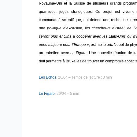
Royaume-Uni et la Suisse de plusieurs grands program
quantique, jugés stratégiques. Ce projet est vivemen
communauté scientifique, qui défend une recherche
«
ou
une politique d’exclusion, les chercheurs d’Israël, de
seront plus enclins à coopérer avec les Etats-Unis ou d’
perte majeure pour l’Europe
», estime le prix Nobel de ph
un entretien avec
Le Figaro
. Une nouvelle réunion de tr
doit permettre à Bruxelles de trouver un compromis accepta
Les Echos
, 26/04 – Temps de lecture : 3 min
Le Figaro
, 26/04 – 5 min