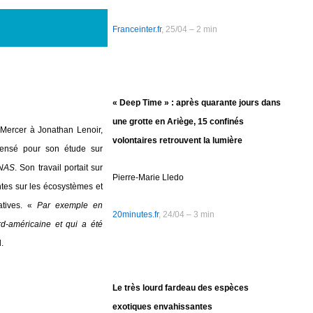
Franceinter.fr
, 25/04 – 2 min
« Deep Time » : après quarante jours dans
une grotte en Ariège, 15 confinés
 Mercer à Jonathan Lenoir,
volontaires retrouvent la lumière
ensé pour son étude sur
NAS
. Son travail portait sur
Pierre-Marie Lledo
tes sur les écosystèmes et
atives. «
Par exemple en
20minutes.fr
, 24/04 – 3 min
ord-américaine et qui a été
l.
Le très lourd fardeau des espèces
exotiques envahissantes