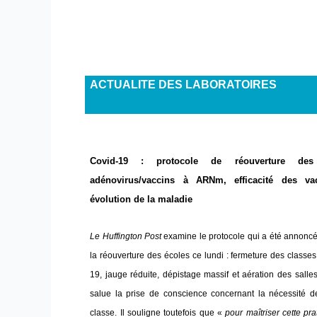
ACTUALITE DES LABORATOIRES
Covid-19 : protocole de réouverture des
adénovirus/vaccins à ARNm, efficacité des v
évolution de la maladie
Le Huffington Post
examine le protocole qui a été annonc
la réouverture des écoles ce lundi : fermeture des class
19, jauge réduite, dépistage massif et aération des sall
salue la prise de conscience concernant la nécessité d
classe. Il souligne toutefois que «
pour maîtriser cette pr