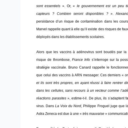
sont essentiels
». Or, «
le gouvernement est un peu ti
capteurs ? Combien seront disponibles ?
». Alexand
persistance d’un risque de contamination dans les cours
Marvel rappelle quant à elle qu’il existe des risques de faux
déployés dans les établissements scolaires.
Alors que les vaccins à adénovirus sont boudés par la 
risque de thrombose,
France Info
s’interroge sur la possi
stratégie vaccinale. Bruno Canard rappelle le fonctionne
que celui des vaccins à ARN messager. Ces derniers «
on
et ils sont très propres, en ayant réussi à faire rentrer
dans les cellules, sans recours à un vecteur comme l’adé
réactions parasites
», estime-t-il. De plus, ils s’adaptent
virus. Dans
La Voix du Nord
, Philippe Froguel juge que l
Astra Zeneca est due à une «
très mauvaise
» communicati