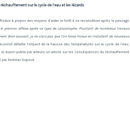
 réchauffement sur le cycle de l’eau et les lézards
Prodon à propos des moyens d’aider la forêt à se reconstituer après le passage
 le premier réflexe après ce type de catastrophe. Pourtant de nombreux travaux
ent. Bien souvent, je ne crois pas que l’on fasse mieux en installant de nouveaux
aconnot détaille l’impact de la hausse des températures sur le cycle de l’eau,
 et Avenir
publie par ailleurs un article sur les conséquences du réchauffement
ié par Andréaz Dupoué.