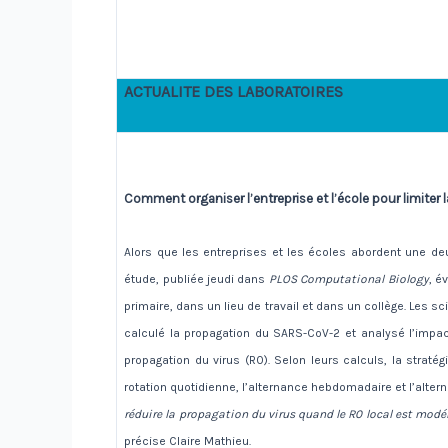
ACTUALITE DES LABORATOIRES
Comment organiser l’entreprise et l’école pour limiter 
Alors que les entreprises et les écoles abordent une d
étude, publiée jeudi dans
PLOS Computational Biology
, é
primaire, dans un lieu de travail et dans un collège. Les s
calculé la propagation du SARS-CoV-2 et analysé l’impact
propagation du virus (R0). Selon leurs calculs, la stratég
rotation quotidienne, l’alternance hebdomadaire et l’alter
réduire la propagation du virus quand le R0 local est modér
précise Claire Mathieu.