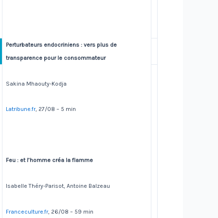
Perturbateurs endocriniens : vers plus de
transparence pour le consommateur
Sakina Mhaouty-Kodja
Latribune.fr
, 27/08 – 5 min
Feu : et l’homme créa la flamme
Isabelle Théry-Parisot, Antoine Balzeau
Franceculture.fr
, 26/08 – 59 min