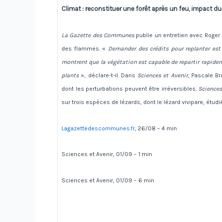
Climat : reconstituer une forêt après un feu, impact du
La Gazette des Communes
publie un entretien avec Roger 
des flammes. «
Demander des crédits pour replanter est
montrent que la végétation est capable de repartir rapidem
plants
», déclare-t-il. Dans
Sciences et Avenir,
Pascale Br
dont les perturbations peuvent être irréversibles.
Sciences
sur trois espèces de lézards, dont le lézard vivipare, étud
Lagazettedescommunes.fr
, 26/08 – 4 min
Sciences et Avenir, 01/09 – 1 min
Sciences et Avenir, 01/09 – 6 min