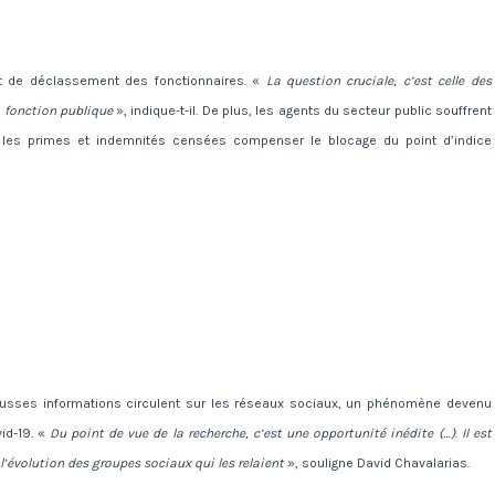
t de déclassement des fonctionnaires. «
La question cruciale, c’est celle des
a fonction publique
», indique-t-il. De plus, les agents du secteur public souffrent
in, les primes et indemnités censées compenser le blocage du point d’indice
usses informations circulent sur les réseaux sociaux, un phénomène devenu
id-19. «
Du point de vue de la recherche, c’est une opportunité inédite (…)
.
Il est
l’évolution des groupes sociaux qui les relaient
», souligne David Chavalarias.