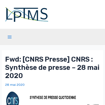
Aller
au
contenu
Main
Menu
Fwd: [CNRS Presse] CNRS :
Synthèse de presse – 28 mai
2020
28 mai 2020