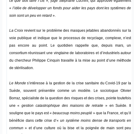
ce que doit faire l’UE
», juge Stéphane Luchini, qui approuve également
«
l’idée de développer un fonds pour aider les pays dont les systèmes de
soin sont un peu en retard
».
La Croix
revient sur le problème des masques jetables abandonnés sur la
voie publique et indique que le processus de recyclage, complexe, n’est
pas encore au point. Le quotidien rappelle que, depuis mars, un
consortium réunissant une vingtaine de laboratoires et d’industriels autour
du chercheur Philippe Cinquin travaille à la mise au point d’une méthode
de stérilisation.
Le Monde
s’intéresse à la gestion de la crise sanitaire du Covid-19 par la
Suède, souvent présentée comme un modèle. Le sociologue Olivier
Borraz, spécialiste de la question des risques et des crises, pointe toutefois
une «
gestion catastrophique des maisons de retraite
» en Suède. Il
souligne que le pays est «
beaucoup moins peuplé
» que la France, et qu’il
bénéficie dans cette crise d’«
un système moins dense de transports en
commun
» et d’une culture où la bise et la poignée de main sont peu