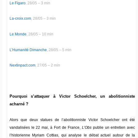
Le Figaro
, 28/05 – 3 min
La-croix.com
, 28/05 – 3 min
Le Monde
, 28/05 – 10 min
L’Humanité Dimanche
, 28/05 – 5 min
Nextinpact.com
, 27/05 – 2 min
Pourquoi s’attaquer à Victor Schoelcher, un abolitionniste
acharné ?
Alors que deux statues de l’abolitionniste Victor Schoelcher ont été
vandalisées le 22 mai, à Fort de France,
L’Obs
publie un entretien avec
l’historienne Myriam Cottias, qui analyse le débat actuel autour de la