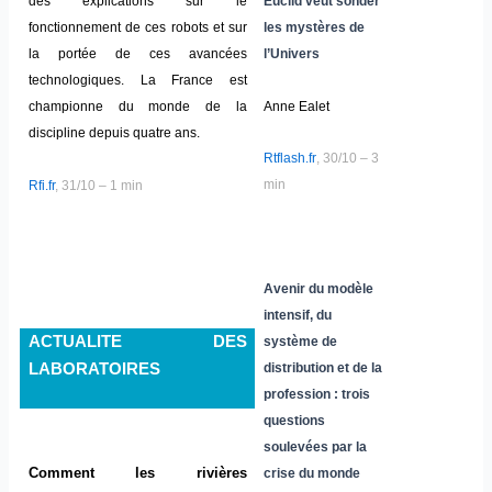
des explications sur le
Euclid veut sonder
fonctionnement de ces robots et sur
les mystères de
la portée de ces avancées
l’Univers
technologiques. La France est
Anne Ealet
championne du monde de la
discipline depuis quatre ans.
Rtflash.fr
, 30/10 – 3
min
Rfi.fr
, 31/10 – 1 min
Avenir du modèle
intensif, du
ACTUALITE DES
système de
distribution et de la
LABORATOIRES
profession : trois
questions
soulevées par la
Comment les rivières
crise du monde