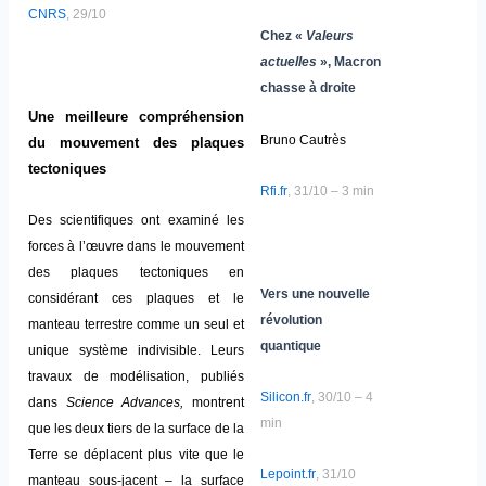
CNRS
, 29/10
Chez «
Valeurs
actuelles
», Macron
chasse à droite
Une meilleure compréhension
Bruno Cautrès
du mouvement des plaques
tectoniques
Rfi.fr
, 31/10 – 3 min
Des scientifiques ont examiné les
forces à l’œuvre dans le mouvement
des plaques tectoniques en
Vers une nouvelle
considérant ces plaques et le
révolution
manteau terrestre comme un seul et
quantique
unique système indivisible. Leurs
travaux de modélisation, publiés
Silicon.fr
, 30/10 – 4
dans
Science Advances,
montrent
min
que les deux tiers de la surface de la
Terre se déplacent plus vite que le
Lepoint.fr
, 31/10
manteau sous-jacent – la surface