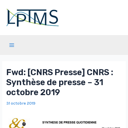
Aller
au
contenu
Main
Menu
Fwd: [CNRS Presse] CNRS :
Synthèse de presse – 31
octobre 2019
31 octobre 2019