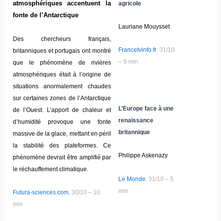
atmosphériques accentuent la
agricole
fonte de l’Antarctique
Lauriane Mouysset
Des chercheurs français,
Francetvinfo.fr
, 31/10
britanniques et portugais ont montré
– 9 min
que le phénomène de rivières
atmosphériques était à l’origine de
situations anormalement chaudes
sur certaines zones de l’Antarctique
L’Europe face à une
de l’Ouest. L’apport de chaleur et
renaissance
d’humidité provoque une fonte
britannique
massive de la glace, mettant en péril
la stabilité des plateformes. Ce
Philippe Askenazy
phénomène devrait être amplifié par
le réchauffement climatique.
Le Monde
, 31/10 – 5
min
Futura-sciences.com
, 30/10 – 10
min