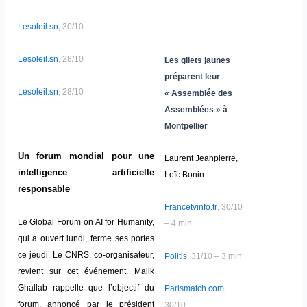
Lesoleil.sn
, 30/10
Lesoleil.sn
, 28/10
Les gilets jaunes
préparent leur
Lesoleil.sn
, 28/10
« Assemblée des
Assemblées » à
Montpellier
Un forum mondial pour une
Laurent Jeanpierre,
intelligence artificielle
Loïc Bonin
responsable
Francetvinfo.fr
, 30/10
Le Global Forum on AI for Humanity,
– 4 min
qui a ouvert lundi, ferme ses portes
ce jeudi. Le CNRS, co-organisateur,
Politis
, 31/10 – 3 min
revient sur cet événement. Malik
Ghallab rappelle que l’objectif du
Parismatch.com
,
forum, annoncé par le président
30/10