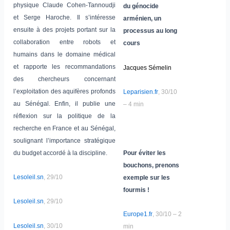
physique Claude Cohen-Tannoudji
du génocide
et Serge Haroche. Il s’intéresse
arménien, un
ensuite à des projets portant sur la
processus au long
collaboration entre robots et
cours
humains dans le domaine médical
et rapporte les recommandations
Jacques Sémelin
des chercheurs concernant
l’exploitation des aquifères profonds
Leparisien.fr
, 30/10
au Sénégal. Enfin, il publie une
– 4 min
réflexion sur la politique de la
recherche en France et au Sénégal,
soulignant l’importance stratégique
du budget accordé à la discipline.
Pour éviter les
bouchons, prenons
Lesoleil.sn
, 29/10
exemple sur les
fourmis !
Lesoleil.sn
, 29/10
Europe1.fr
, 30/10 – 2
Lesoleil.sn
, 30/10
min