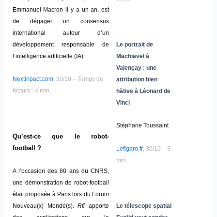
Emmanuel Macron il y a un an, est
de dégager un consensus
international autour d’un
développement responsable de
Le portrait de
l’intelligence artificielle (IA).
Machiavel à
Valençay : une
Nextinpact.com
, 30/10 – Temps de
attribution bien
lecture : 4 min
hâtive à Léonard de
Vinci
Stéphane Toussaint
Qu’est-ce que le robot-
football ?
Lefigaro.fr
, 30/10 – 3
min
A l’occasion des 80 ans du CNRS,
une démonstration de robot-football
était proposée à Paris lors du Forum
Nouveau(x) Monde(s).
Rfi
apporte
Le télescope spatial