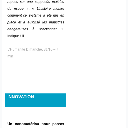
repose sur une supposée maîtrise
du risque
». «
L’histoire montre
comment ce système a été mis en
place et a autorisé les industries
dangereuses à fonctionner
»,
indique-t-il.
L’Humanité Dimanche, 31/10 – 7
min
INNOVATION
Un nanomatériau pour panser