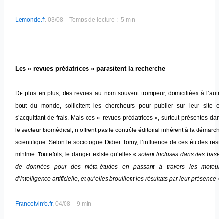
Lemonde.fr
, 03/08 – Temps de lecture : 5 min
Les « revues prédatrices » parasitent la recherche
De plus en plus, des revues au nom souvent trompeur, domiciliées à l’aut
bout du monde, sollicitent les chercheurs pour publier sur leur site 
s’acquittant de frais. Mais ces « revues prédatrices », surtout présentes da
le secteur biomédical, n’offrent pas le contrôle éditorial inhérent à la démarc
scientifique. Selon le sociologue Didier Torny, l’influence de ces études res
minime. Toutefois, le danger existe qu’elles «
soient incluses dans des bas
de données pour des méta-études en passant à travers les moteu
d’intelligence artificielle, et qu’elles brouillent les résultats par leur présence
Francetvinfo.fr
, 04/08 – 9 min