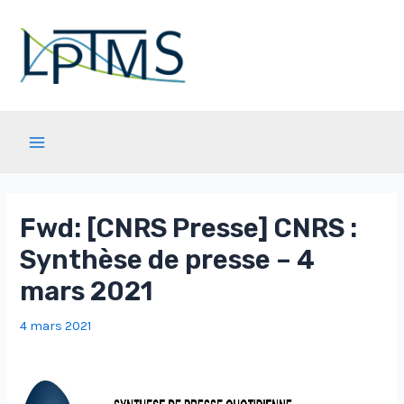
Aller
au
contenu
Main
Menu
Fwd: [CNRS Presse] CNRS :
Synthèse de presse – 4
mars 2021
4 mars 2021