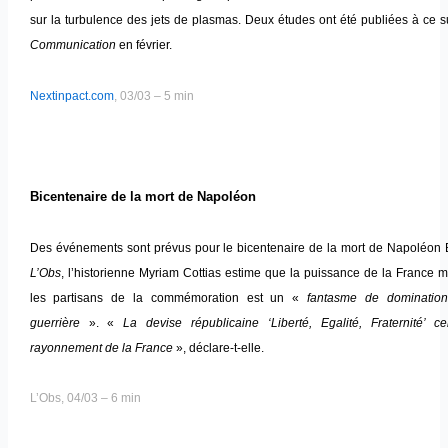
sur la turbulence des jets de plasmas. Deux études ont été publiées à ce 
Communication
en février.
Nextinpact.com
, 03/03 – 5 min
Bicentenaire de la mort de Napoléon
Des événements sont prévus pour le bicentenaire de la mort de Napoléon
L’Obs
, l’historienne Myriam Cottias estime que la puissance de la France 
les partisans de la commémoration est un «
fantasme de domination,
guerrière
». «
La devise républicaine ‘Liberté, Egalité, Fraternité’ ce
rayonnement de la France
», déclare-t-elle.
L’Obs, 04/03 – 6 min