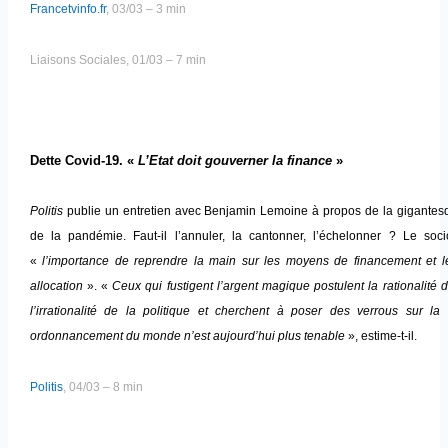
Francetvinfo.fr
, 03/03 – 3 min
Liaisons Sociales, 01/03 – 7 min
Dette Covid-19. «
L’Etat doit gouverner la finance
»
Politis
publie un entretien avec Benjamin Lemoine à propos de la gigantesq
de la pandémie. Faut-il l’annuler, la cantonner, l’échelonner ? Le soc
«
l’importance de reprendre la main sur les moyens de financement et l
allocation
». «
Ceux qui fustigent l’argent magique postulent la rationalité
l’irrationalité de la politique et cherchent à poser des verrous sur la
ordonnancement du monde n’est aujourd’hui plus tenable
», estime-t-il.
Politis
, 04/03 – 8 min