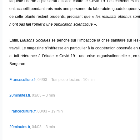
laquelle l’herbe à pic serait efficace contre le Covid-19. Les chercheurs mo
ont accueilli pendant trois mois une personne du laboratoire guadeloupéen v
de cette plante restent prudents, précisant que «
les résultats obtenus sont
n’ont pas fait l’objet d’une publication scientifique
».
Enfin,
Liaisons Sociales
se penche sur l’impact de la crise sanitaire sur les
travail. Le magazine s’intéresse en particulier à la coopération observée en m
et fait référence à l’étude « Covid-19 : une crise organisationnelle », co
Bergeron.
Franceculture.fr
, 04/03 – Temps de lecture : 10 min
20minutes.fr
, 03/03 – 3 min
Franceculture.fr
, 03/03 – 19 min
20minutes.fr
, 04/03 – 3 min