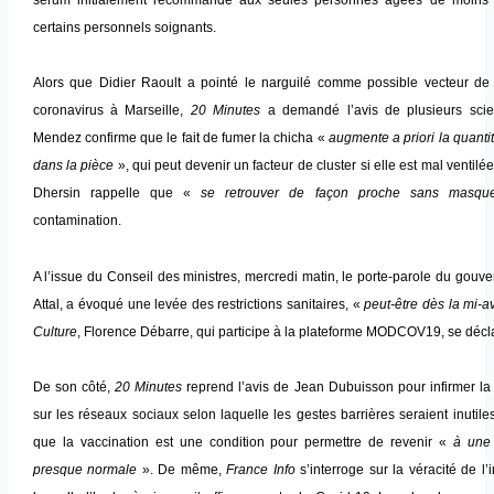
certains personnels soignants.
Alors que Didier Raoult a pointé le narguilé comme possible vecteur de
coronavirus à Marseille,
20 Minutes
a demandé l’avis de plusieurs scien
Mendez confirme que le fait de fumer la chicha «
augmente a priori la quantit
dans la pièce
», qui peut devenir un facteur de cluster si elle est mal ventil
Dhersin rappelle que «
se retrouver de façon proche sans masqu
contamination.
A l’issue du Conseil des ministres, mercredi matin, le porte-parole du gouv
Attal, a évoqué une levée des restrictions sanitaires, «
peut-être dès la mi-av
Culture
, Florence Débarre, qui participe à la plateforme MODCOV19, se décl
De son côté,
20 Minutes
reprend l’avis de Jean Dubuisson pour infirmer la 
sur les réseaux sociaux selon laquelle les gestes barrières seraient inutiles
que la vaccination est une condition pour permettre de revenir «
à une
presque normale
». De même,
France Info
s’interroge sur la véracité de l’