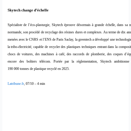
Skytech change d’échelle
Spécialiste de l’éco-plasturgie, Skytech éprouve désormais à grande échelle, dans sa n
normande, son procédé de recyclage des résines dures et complexes. Au terme de dix ans
menées avec le CNRS et l’ENS de Paris Saclay, la greentech a développé une technologie
la tribo-électricité, capable de recycler des plastiques techniques entrant dans la composi
chocs de voitures, des machines à café, des raccords de plomberie, des coques d’é
encore des boîtiers télécom. Portée par la réglementation, Skytech ambitionne
190 000 tonnes de plastique recyclé en 2025.
Latribune.fr
, 07/10 – 4 min