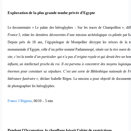
Exploration de la plus grande tombe privée d’Egypte
Le documentaire « Le palais des hiéroglyphes – Sur les traces de Champollion », diff
France 5
, relate les dernières découvertes d’une mission archéologique co-pilotée par I
Depuis près de 18 ans, l’égyptologue de Montpellier décrypte les trésors de la t
monumentale d’Egypte, celle d’un prêtre nommé Padiamenopé, située sur la rive ouest d
site, c’est la tombe d’un particulier qui n’a pas d’origine royale et qui devait être un h
influent, un intellectuel proche du roi. Il est parvenu à concentrer des moyens logistique
énormes pour constituer sa sépulture. C’est une sorte de Bibliothèque nationale de F
littérature funéraire
», déclare Isabelle Régen. La mission a pour objectif de documenter
de photographier les hiéroglyphes.
France 3 Régions
, 06/10 – 5 min
Pendant l’Occupation, le chauffage faisait l’objet de restrictions