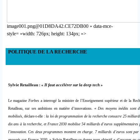
image001.png@01D8DA42.CE72DB00 » data-mce-
style= »width: 726px; height: 134px; »>
POLITIQUE DE LA RECHERCHE
Sylvie Retailleau : «
Il faut accélérer sur la deep tech
»
Le magazine
Forbes
a interrogé la ministre de l’Enseignement supérieur et de la Rech
Retailleau, sur ses ambitions en matière d’innovations. «
Des moyens inédits sont d
mobilisés
, déclare-t-elle :
la loi de programmation de la recherche consacre 25 milliard
dix ans à la recherche, et France 2030 mobilise 54 milliards d’euros supplémentaires 
l’innovation. Ces deux programmes montent en charge. 7 milliards d’euros sont par
engagés sur France 2030.
» Sylvie Retailleau se donne pour objectif «
d’assurer au c