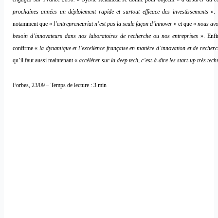
prochaines années un déploiement rapide et surtout efficace des investissements
». 
notamment que «
l’entrepreneuriat n’est pas la seule façon d’innover
» et que «
nous av
besoin d’innovateurs dans nos laboratoires de recherche ou nos entreprises
». Enfin
confirme «
la dynamique et l’excellence française en matière d’innovation et de recher
qu’il faut aussi maintenant «
accélérer sur la deep tech, c’est-à-dire les start-up très tec
Forbes, 23/09 – Temps de lecture : 3 min