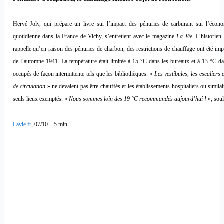
Hervé Joly, qui prépare un livre sur l’impact des pénuries de carburant sur l’écono
quotidienne dans la France de Vichy, s’entretient avec le magazine
La Vie
. L’historien
rappelle qu’en raison des pénuries de charbon, des restrictions de chauffage ont été imp
de l’automne 1941. La température était limitée à 15 °C dans les bureaux et à 13 °C da
occupés de façon intermittente tels que les bibliothèques. «
Les vestibules, les escaliers 
de circulation
» ne devaient pas être chauffés et les établissements hospitaliers ou similair
seuls lieux exemptés.
«
Nous sommes loin des 19 °C recommandés aujourd’hui !
», souli
Lavie.fr
, 07/10 – 5 min