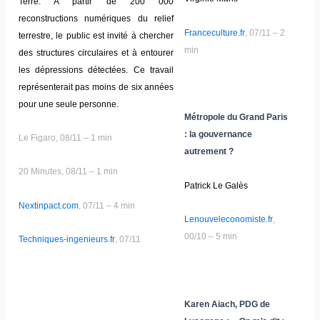
Terre. A partir de 200 000
reconstructions numériques du relief
Franceculture.fr
, 07/11 – 2
terrestre, le public est invité à chercher
min
des structures circulaires et à entourer
les dépressions détectées. Ce travail
représenterait pas moins de six années
pour une seule personne.
Métropole du Grand Paris
: la gouvernance
Le Figaro, 08/11 – 1 min
autrement ?
20 Minutes, 08/11 – 1 min
Patrick Le Galès
Nextinpact.com
, 07/11 – 4 min
Lenouveleconomiste.fr
,
00/10 – 5 min
Techniques-ingenieurs.fr
, 07/11
Karen Aiach, PDG de