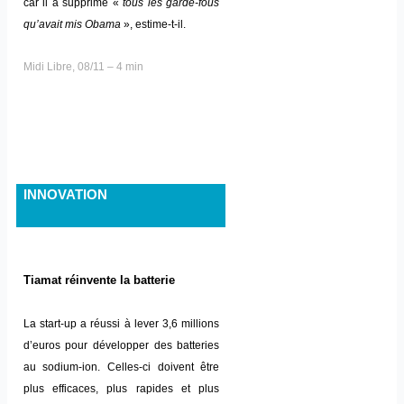
car il a supprimé «
tous les garde-fous
qu’avait mis Obama
», estime-t-il.
Midi Libre, 08/11 – 4 min
INNOVATION
Tiamat réinvente la batterie
La start-up a réussi à lever 3,6 millions
d’euros pour développer des batteries
au sodium-ion. Celles-ci doivent être
plus efficaces, plus rapides et plus