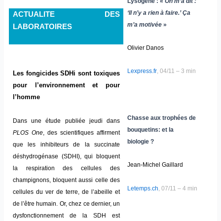
Lysogene : «
On m’a dit :
‘Il n’y a rien à faire.’ Ça
ACTUALITE DES
m’a motivée
»
LABORATOIRES
Olivier Danos
Lexpress.fr
, 04/11 – 3 min
Les fongicides SDHi sont toxiques
pour l’environnement et pour
l’homme
Chasse aux trophées de
Dans une étude publiée jeudi dans
bouquetins: et la
PLOS One
, des scientifiques affirment
biologie ?
que les inhibiteurs de la succinate
déshydrogénase (SDHI), qui bloquent
Jean-Michel Gaillard
la respiration des cellules des
champignons, bloquent aussi celle des
Letemps.ch
, 07/11 – 4 min
cellules du ver de terre, de l’abeille et
de l’être humain. Or, chez ce dernier, un
dysfonctionnement de la SDH est