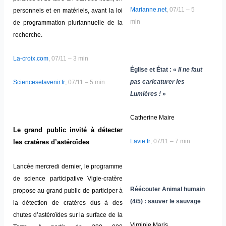
Marianne.net
, 07/11 – 5
personnels et en matériels, avant la loi
min
de programmation pluriannuelle de la
recherche.
La-croix.com
, 07/11 – 3 min
Église et État : «
Il ne faut
pas caricaturer les
Sciencesetavenir.fr
, 07/11 – 5 min
Lumières !
»
Catherine Maire
Le grand public invité à détecter
Lavie.fr
, 07/11 – 7 min
les cratères d’astéroïdes
Lancée mercredi dernier, le programme
de science participative Vigie-cratère
Réécouter Animal humain
propose au grand public de participer à
(4/5) : sauver le sauvage
la détection de cratères dus à des
chutes d’astéroïdes sur la surface de la
Virginie Maris