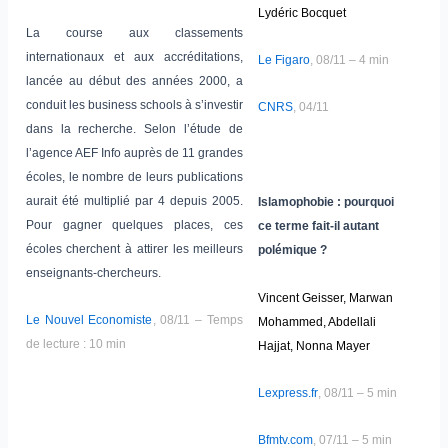
Lydéric Bocquet
La course aux classements
internationaux et aux accréditations,
Le Figaro
, 08/11 – 4 min
lancée au début des années 2000, a
conduit les business schools à s’investir
CNRS
, 04/11
dans la recherche. Selon l’étude de
l’agence AEF Info auprès de 11 grandes
écoles, le nombre de leurs publications
aurait été multiplié par 4 depuis 2005.
Islamophobie : pourquoi
Pour gagner quelques places, ces
ce terme fait-il autant
écoles cherchent à attirer les meilleurs
polémique ?
enseignants-chercheurs.
Vincent Geisser, Marwan
Le Nouvel Economiste
, 08/11 – Temps
Mohammed, Abdellali
de lecture : 10 min
Hajjat, Nonna Mayer
Lexpress.fr
, 08/11 – 5 min
Bfmtv.com
, 07/11 – 5 min