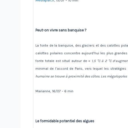
Mediapart.fr
, 15/07 – 10 min
Peut-on vivre sans banquise ?
La fonte de la banquise, des glaciers et des calottes po
calottes polaires concentre aujourd’hui les plus grandes
fonte totale est situé autour de «
1,5 °C à 2 °C d’augmen
minimal de l’accord de Paris, vers lequel les stratégi
humaine se trouve à proximité des côtes. Les mégalopoles c
Marianne, 16/07 – 6 min
Le formidable potentiel des algues