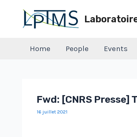
Aller
au
Laboratoir
contenu
Home
People
Events
Fwd: [CNRS Presse] TR
16 juillet 2021