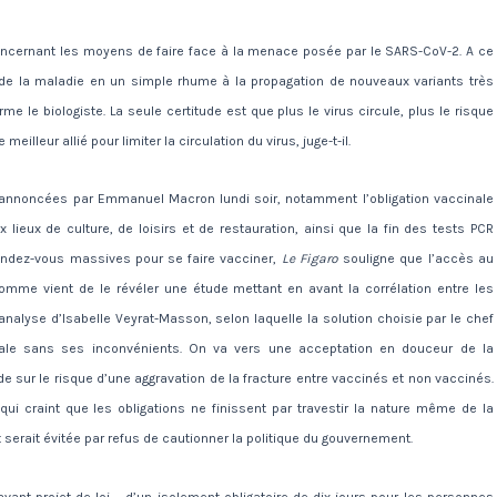
oncernant les moyens de faire face à la menace posée par le SARS-CoV-2. A ce
n de la maladie en un simple rhume à la propagation de nouveaux variants très
rme le biologiste. La seule certitude est que plus le virus circule, plus le risque
eilleur allié pour limiter la circulation du virus, juge-t-il.
 annoncées par Emmanuel Macron lundi soir, notamment l’obligation vaccinale
 lieux de culture, de loisirs et de restauration, ainsi que la fin des tests PCR
rendez-vous massives pour se faire vacciner,
Le Figaro
souligne que l’accès au
 comme vient de le révéler une étude mettant en avant la corrélation entre les
analyse d’Isabelle Veyrat-Masson, selon laquelle la solution choisie par le chef
inale sans ses inconvénients. On va vers une acceptation en douceur de la
e sur le risque d’une aggravation de la fracture entre vaccinés et non vaccinés.
ui craint que les obligations ne finissent par travestir la nature même de la
et serait évitée par refus de cautionner la politique du gouvernement.
vant-projet de loi – d’un isolement obligatoire de dix jours pour les personnes