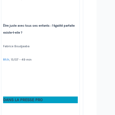
Être juste avec tous ses enfants : l’égalité parfaite
existe-t-elle ?
Fabrice Boudjaaba
Rfi.fr
, 15/07 – 49 min
DANS LA PRESSE PRO