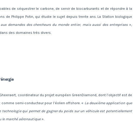
pables de séquestrer le carbone, de servir de biocarburants et de répondre à la
ns de Philippe Potin, qui étudie le sujet depuis trente ans. La Station biologique
aux demandes des chercheurs du monde entier, mais aussi des entreprises
»,
nt dans des domaines très divers.
’énergie
Gheeraert, coordinateur du projet européen GreenDiamond, dont l’objectif est de
nt comme semi-conducteur pour l’éolien offshore. «
La deuxième application que
te technologie qui permet de gagner du poids sur un véhicule est potentiellement
eu le marché aéronautique
».