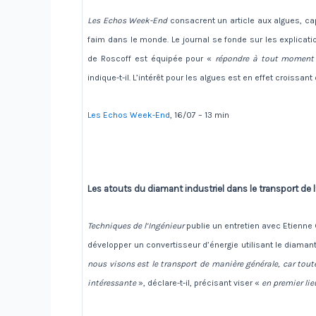
Les Echos Week-End
consacrent un article aux algues, ca
faim dans le monde. Le journal se fonde sur les explicatio
de Roscoff est équipée pour «
répondre à tout moment 
indique-t-il. L’intérêt pour les algues est en effet croissa
Les Echos Week-End
, 16/07 – 13 min
Les atouts du diamant industriel dans le transport de l
Techniques de l’Ingénieur
publie un entretien avec Etienne 
développer un convertisseur d’énergie utilisant le diama
nous visons est le transport de manière générale, car tou
intéressante
», déclare-t-il, précisant viser «
en premier li