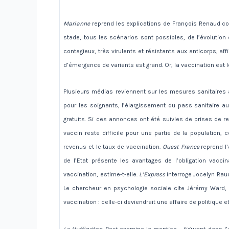
Marianne
reprend les explications de François Renaud c
stade, tous les scénarios sont possibles, de l’évolutio
contagieux, très virulents et résistants aux anticorps, affi
d’émergence de variants est grand. Or, la vaccination est le m
Plusieurs médias reviennent sur les mesures sanitaires
pour les soignants, l’élargissement du pass sanitaire aux
gratuits. Si ces annonces ont été suivies de prises de 
vaccin reste difficile pour une partie de la population,
revenus et le taux de vaccination.
Ouest France
reprend l’
de l’Etat présente les avantages de l’obligation vacc
vaccination, estime-t-elle.
L’Express
interroge Jocelyn Raud
Le chercheur en psychologie sociale cite Jérémy Ward, q
vaccination : celle-ci deviendrait une affaire de politique 
Le Huffington Post
examine la mention – figurant dans l’a