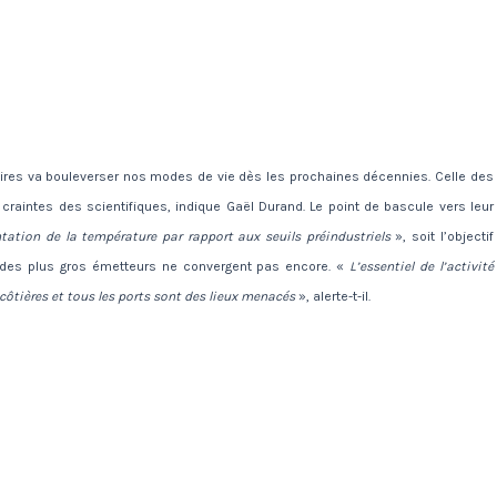
laires va bouleverser nos modes de vie dès les prochaines décennies. Celle des
 craintes des scientifiques, indique Gaël Durand. Le point de bascule vers leur
tation de la température par rapport aux seuils préindustriels
», soit l’objectif
es des plus gros émetteurs ne convergent pas encore. «
L’essentiel de l’activité
ôtières et tous les ports sont des lieux menacés
», alerte-t-il.