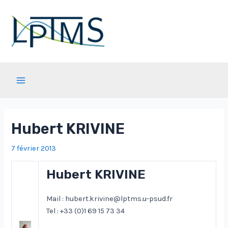
Aller
au
contenu
Main
Menu
Hubert KRIVINE
7 février 2013
Hubert KRIVINE
Mail : hubert.krivine@lptms.u-psud.fr
Tel : +33 (0)1 69 15 73 34