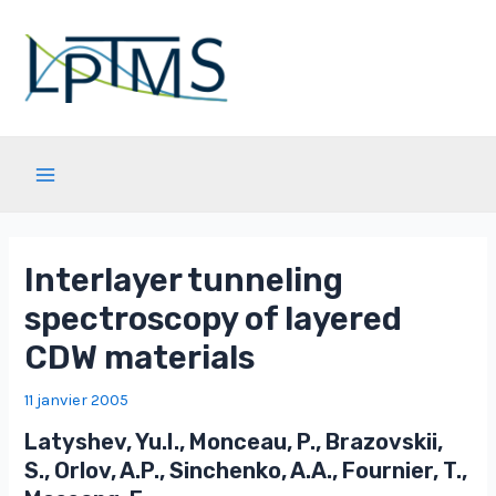
Aller
au
contenu
Main
Menu
Interlayer tunneling
spectroscopy of layered
CDW materials
11 janvier 2005
Latyshev, Yu.I., Monceau, P., Brazovskii,
S., Orlov, A.P., Sinchenko, A.A., Fournier, T.,