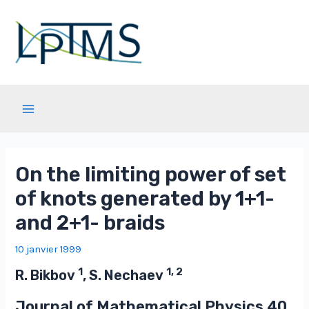
Aller
au
contenu
Main
Menu
On the limiting power of set
of knots generated by 1+1-
and 2+1- braids
10 janvier 1999
1
1, 2
R. Bikbov
, S. Nechaev
Journal of Mathematical Physics
40