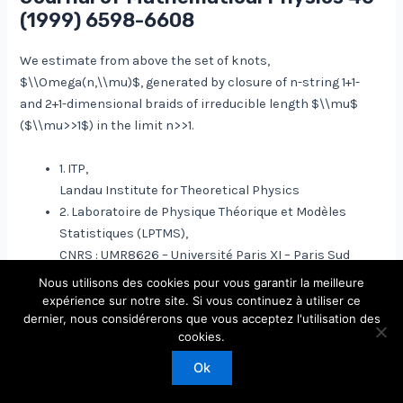
(1999) 6598-6608
We estimate from above the set of knots,
$\\Omega(n,\\mu)$, generated by closure of n-string 1+1-
and 2+1-dimensional braids of irreducible length $\\mu$
($\\mu>>1$) in the limit n>>1.
1. ITP,
Landau Institute for Theoretical Physics
2. Laboratoire de Physique Théorique et Modèles
Statistiques (LPTMS),
CNRS : UMR8626 – Université Paris XI – Paris Sud
Nous utilisons des cookies pour vous garantir la meilleure
expérience sur notre site. Si vous continuez à utiliser ce
dernier, nous considérerons que vous acceptez l'utilisation des
Copyright © 2026 Laboratoire de Physique Théorique et
cookies.
Modèles Statistiques
Ok