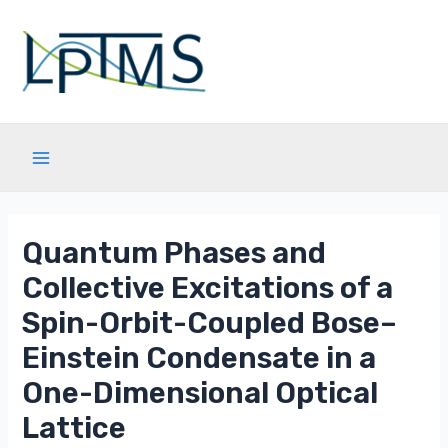
Aller
au
contenu
Main
Menu
Quantum Phases and
Collective Excitations of a
Spin-Orbit-Coupled Bose–
Einstein Condensate in a
One-Dimensional Optical
Lattice