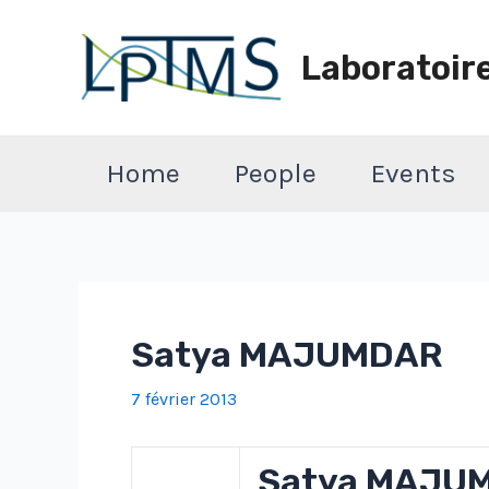
Aller
au
Laboratoir
contenu
Home
People
Events
Satya MAJUMDAR
7 février 2013
Satya MAJU