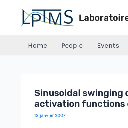
Aller
au
Laboratoir
contenu
Home
People
Events
Sinusoidal swinging 
activation functions o
12 janvier 2007