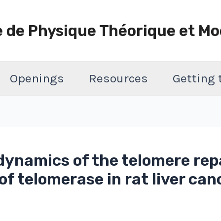
e de Physique Théorique et Mo
Openings
Resources
Getting
dynamics of the telomere repa
f telomerase in rat liver canc