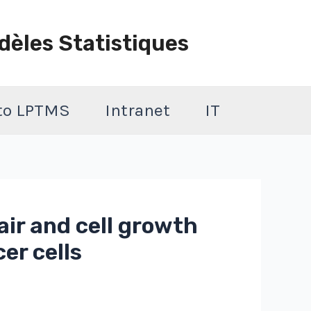
dèles Statistiques
 to LPTMS
Intranet
IT
ir and cell growth
er cells