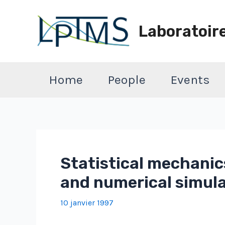
Aller
au
Laboratoir
contenu
Home
People
Events
Statistical mechanics
and numerical simul
10 janvier 1997