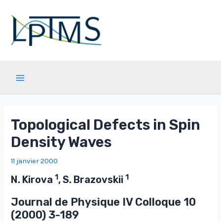
Aller
au
contenu
Main
Menu
Topological Defects in Spin
Density Waves
11 janvier 2000
1
1
N. Kirova
, S. Brazovskii
Journal de Physique IV Colloque
10
(2000) 3-189