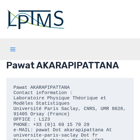
Aller
au
contenu
Main
Pawat AKARAPIPATTANA
Menu
Pawat AKARAPIPATTANA

Contact information : 

Laboratoire Physique Théorique et 
Modèles Statistiques 

Université Paris Saclay, CNRS, UMR 8626, 
91405 Orsay (France)

OFFICE : L123

PHONE: +33 (0)1 69 15 70 29

e-MAIL: pawat Dot akarapipattana At 
universite-paris-saclay Dot fr 
