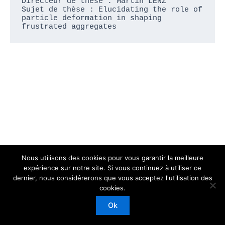
Directeur de thèse : Martin LENZ

Sujet de thèse : Elucidating the role of 
particle deformation in shaping 
frustrated aggregates
Nous utilisons des cookies pour vous garantir la meilleure
expérience sur notre site. Si vous continuez à utiliser ce
dernier, nous considérerons que vous acceptez l'utilisation des
Copyright © 2026 Laboratoire de Physique Théorique et
cookies.
Modèles Statistiques
Ok