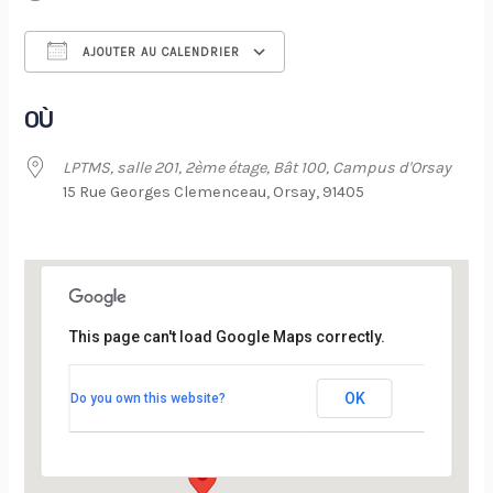
AJOUTER AU CALENDRIER
Télécharger ICS
Calendrier Google
OÙ
LPTMS, salle 201, 2ème étage, Bât 100, Campus d'Orsay
15 Rue Georges Clemenceau, Orsay, 91405
This page can't load Google Maps correctly.
LPTMS, salle 201, 2ème étage, Bât 100,
Campus d’Orsay
OK
Do you own this website?
15 Rue Georges Clemenceau - Orsay
Évènements