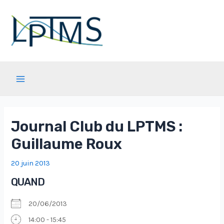
Aller
au
contenu
Main
Menu
Journal Club du LPTMS :
Guillaume Roux
20 juin 2013
QUAND
20/06/2013
14:00 - 15:45