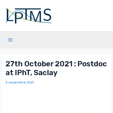
Aller
au
contenu
Main
Menu
27th October 2021 : Postdoc
at IPhT, Saclay
2 novembre 2021