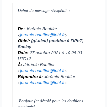
Début du message réexpédié :
De:
Jérémie Bouttier
<
jeremie.bouttier@ipht.fr
>
Objet:
[gt-alea] postdoc à l’IPhT,
Saclay
Date:
27 octobre 2021 à 10:28:03
UTC+2
À:
Jérémie Bouttier
<
jeremie.bouttier@ipht.fr
>
Répondre à:
Jérémie Bouttier
<
jeremie.bouttier@ipht.fr
>
Bonjour (et désolé pour les doublons
éventuels),