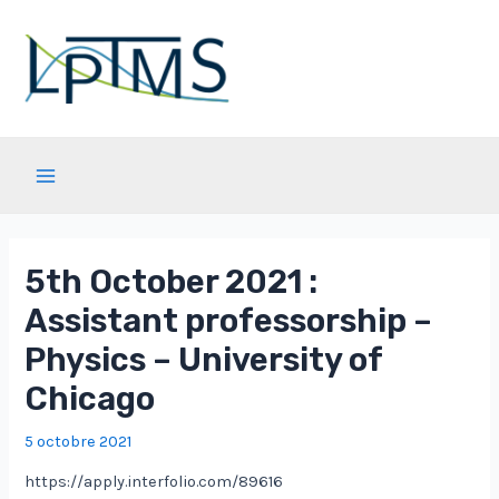
Aller
au
contenu
Main
Menu
5th October 2021 :
Assistant professorship –
Physics – University of
Chicago
5 octobre 2021
https://apply.interfolio.com/89616