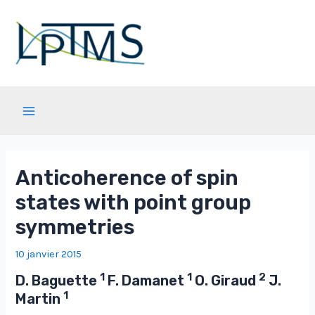
Aller
au
contenu
Main
Menu
Anticoherence of spin
states with point group
symmetries
10 janvier 2015
1
1
2
D. Baguette
F. Damanet
O. Giraud
J.
1
Martin