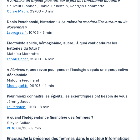
«
Airbnb a un impact plus fort sur le prix de l’immobilier du rural
»
Sauveur Giannoni, Daniel Brunstein, Georges Casamatta
Corse Matin
, 09/03 – 3 min
Denis Peschanski, historien
:
«
La mémoire se cristallise autour du 13-
Novembre
»
Leprogres.fr
, 10/03 – 3 min
Électrolyte solide, hémoglobine, sucre… À quoi vont carburer les
batteries du futur
?
Mathieu Morcrette
Leparisien.fr
, 09/03 – 4 min
«
Plurivers
»
, une revue pour penser l’écologie depuis une perspective
décoloniale
Malcom Ferdinand
Mediapart.fr
, 09/03 – 4 min
Pour mieux connaître les égouts, les scientifiques ont besoin de vous
Jérémy Jacob
Le Parisien
, 11/03 – 3 min
A quand l’indépendance financière des femmes
?
Sibylle Gollac
Rfi.fr
, 08/03 – 2 min
Encourager la présence des femmes dans le secteur Informatique