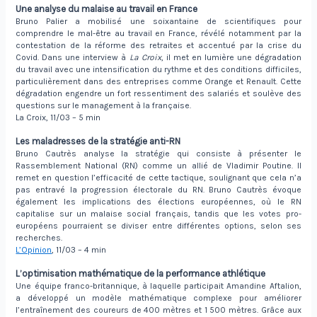
Une analyse du malaise au travail en France
Bruno Palier a mobilisé une soixantaine de scientifiques pour
comprendre le mal-être au travail en France, révélé notamment par la
contestation de la réforme des retraites et accentué par la crise du
Covid. Dans une interview à
La Croix
, il met en lumière une dégradation
du travail avec une intensification du rythme et des conditions difficiles,
particulièrement dans des entreprises comme Orange et Renault. Cette
dégradation engendre un fort ressentiment des salariés et soulève des
questions sur le management à la française.
La Croix, 11/03 – 5 min
Les maladresses de la stratégie anti-RN
Bruno Cautrès analyse la stratégie qui consiste à présenter le
Rassemblement National (RN) comme un allié de Vladimir Poutine. Il
remet en question l’efficacité de cette tactique, soulignant que cela n’a
pas entravé la progression électorale du RN.
Bruno Cautrès évoque
également les implications des élections européennes, où le RN
capitalise sur un malaise social français, tandis que les votes pro-
européens pourraient se diviser entre différentes options, selon ses
recherches.
L’Opinion
, 11/03 – 4 min
L’optimisation mathématique de la performance athlétique
Une équipe franco-britannique, à laquelle participait Amandine Aftalion,
a développé un modèle mathématique complexe pour améliorer
l’entraînement des coureurs de 400 mètres et 1 500 mètres. Grâce aux