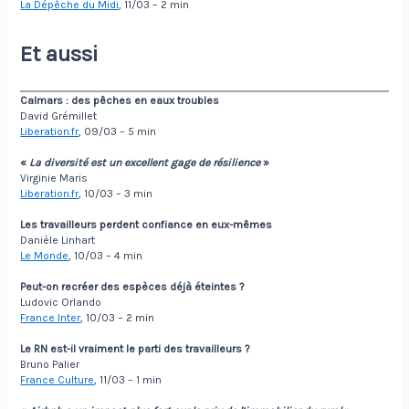
La Dépêche du Midi
, 11/03 – 2 min
Et aussi
Calmars
:
des pêches en eaux troubles
David Grémillet
Liberation.fr
, 09/03 – 5 min
«
La diversité est un excellent gage de résilience
»
Virginie Maris
Liberation.fr
, 10/03 – 3 min
Les travailleurs perdent confiance en eux-mêmes
Danièle Linhart
Le Monde
, 10/03 – 4 min
Peut-on recréer des espèces déjà éteintes
?
Ludovic Orlando
France Inter
, 10/03 – 2 min
Le RN est-il vraiment le parti des travailleurs
?
Bruno Palier
France Culture
, 11/03 – 1 min